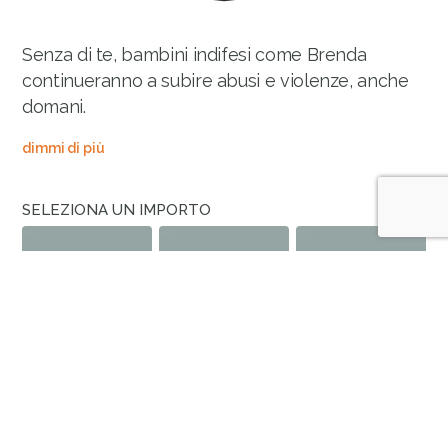
Senza di te, bambini indifesi come Brenda
continueranno a subire abusi e violenze, anche
domani.
dimmi di più
SELEZIONA UN IMPORTO
6
9
15
€
€
€
O SCEGLI UN IMPORTO A PIACERE
SI, VOGLIO DONARLO OGNI MESE