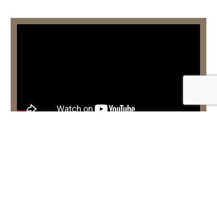
Dal 2007 Cesvi interviene in Somalia per proteggere la salute e
la sicurezza alimentare delle famiglie più vulnerabili.
Dona
subito
!
SELEZIONA UN IMPORTO