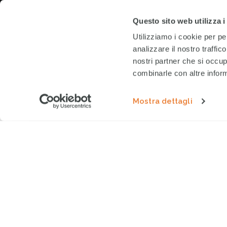
Questo sito web utilizza i
Utilizziamo i cookie per pe
analizzare il nostro traffic
nostri partner che si occup
combinarle con altre inform
Mostra dettagli
IN MAROCCO
> Insieme ai nostri p
Emergenze è nelle province di Ma
raccogliere i bisogni della popol
di sostegno emotivo e psicologico
in stato di shock post traumatico (P
accoglienza per i bambini.