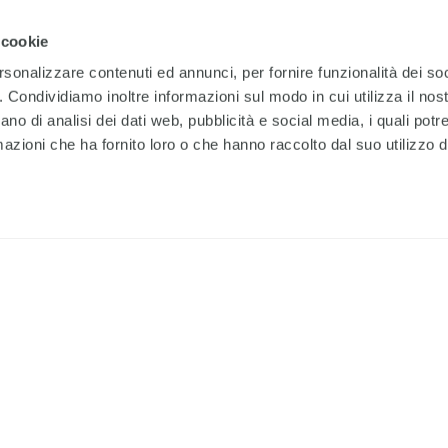
le vittime del terremoto in Marocco.
 cookie
rsonalizzare contenuti ed annunci, per fornire funzionalità dei so
o. Condividiamo inoltre informazioni sul modo in cui utilizza il nost
DONA ORA
ano di analisi dei dati web, pubblicità e social media, i quali pot
azioni che ha fornito loro o che hanno raccolto dal suo utilizzo de
SELEZIONA UN IMPORTO
artner il nostro team
30
6
rrakech e Agadir per
€
azione, avviare un programma
 che possa aiutare le persone
TSD) e attivare spazi di
O SCEGLI UN IMPORTO A PI