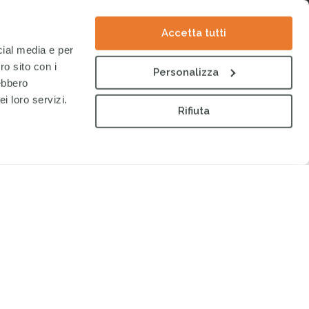
Accetta tutti
cial media e per
ro sito con i
Personalizza
rebbero
i loro servizi.
Rifiuta
0
100
€
€
ACERE