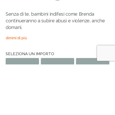
Senza di te, bambini indifesi come Brenda
continueranno a subire abusi e violenze, anche
domani.
dimmi di più
SELEZIONA UN IMPORTO
6
9
15
€
€
€
O SCEGLI UN IMPORTO A PIACERE
SI, VOGLIO DONARLO OGNI MESE