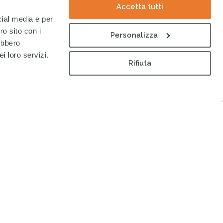
Accetta tutti
cial media e per
ro sito con i
Personalizza
rebbero
i loro servizi.
Rifiuta
00
150
€
€
ACERE