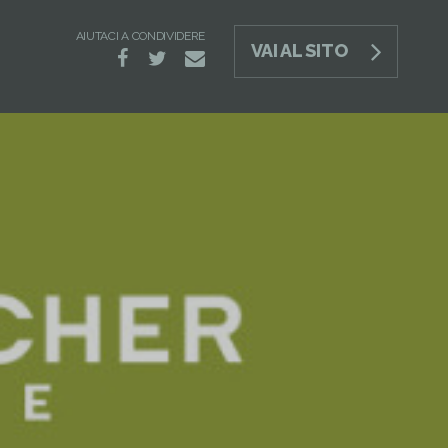
AIUTACI A CONDIVIDERE
VAI AL SITO
e-
facebook
twitter
mail