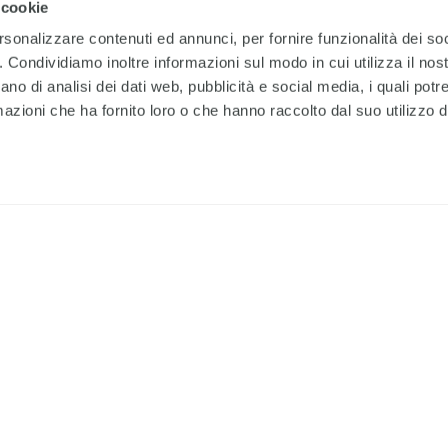
 cookie
rsonalizzare contenuti ed annunci, per fornire funzionalità dei so
o. Condividiamo inoltre informazioni sul modo in cui utilizza il nost
DONA ORA
ano di analisi dei dati web, pubblicità e social media, i quali pot
azioni che ha fornito loro o che hanno raccolto dal suo utilizzo de
SELEZIONA UN IMPORTO
rà tutto bene.
75
1
€
e tu puoi fare la differenza.
ardia, in particolare a
asi di coronavirus.
O SCEGLI UN IMPORTO A PI
 fa, è in prima linea per
i e per garantire assistenza
na.