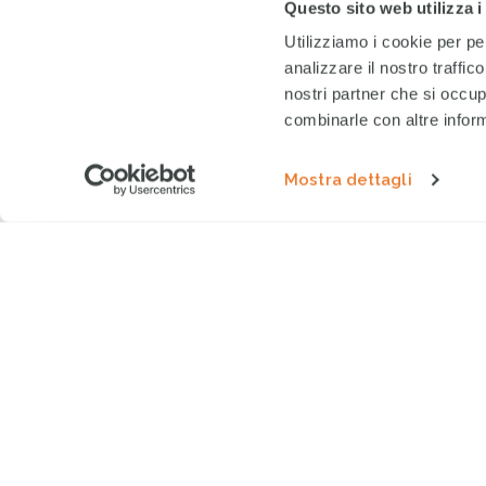
Questo sito web utilizza i
Utilizziamo i cookie per pe
analizzare il nostro traffic
nostri partner che si occup
combinarle con altre inform
Mostra dettagli
Se restiamo uniti, and
Insieme a Cesvi e Yves Rocher, anch
La situazione è drammatica in Lomb
Bergamo dove ci sono migliaia di c
Cesvi, che a Bergamo è nata 35 anni
supportare l’ospedale Papa Giovann
domiciliare alla popolazione anzia