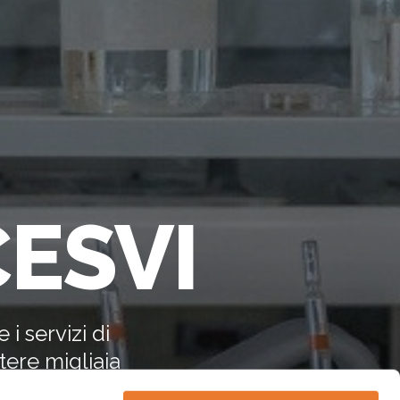
CESVI
i servizi di
tere migliaia
s