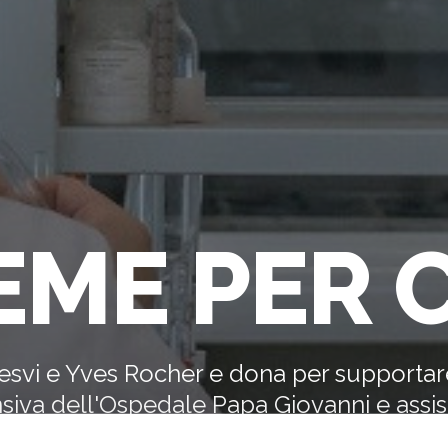
EME PER 
Cesvi e Yves Rocher e dona per supportare 
nsiva dell'Ospedale Papa Giovanni e assis
di anziani soli nell'emergenza coronaviru