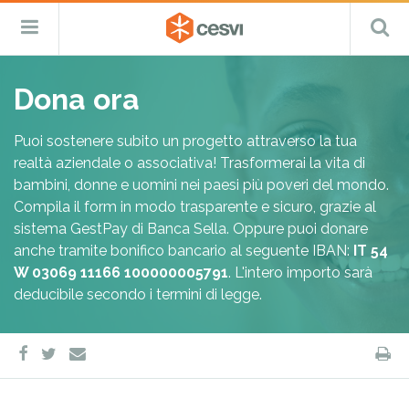
CESVI
Menu
C
Fondazione
–
Primario
ETS
Salta
Cooperazione,
al
Emergenza
Dona ora
contenuto
e
Sviluppo
Puoi sostenere subito un progetto attraverso la tua
realtà aziendale o associativa! Trasformerai la vita di
bambini, donne e uomini nei paesi più poveri del mondo.
Compila il form in modo trasparente e sicuro, grazie al
sistema GestPay di Banca Sella. Oppure puoi donare
anche tramite bonifico bancario al seguente IBAN:
IT 54
W 03069 11166 100000005791
. L'intero importo sarà
deducibile secondo i termini di legge.
facebook
twitter
S
e-
mail