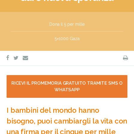
Dona il 5 per mille
5×1000 Gaza
facebook
twitter
S
e-
mail
RICEVI IL PROMEMORIA GRATUITO TRAMITE SMS O
WHATSAPP
I bambini del mondo hanno
bisogno, puoi cambiargli la vita con
una firma per il cinque per mille