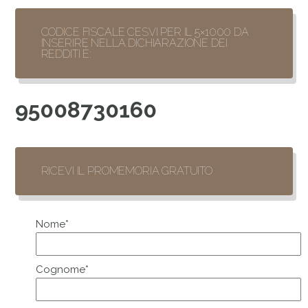
CODICE FISCALE CESVI PER IL 5×1000 DA
INSERIRE NELLA DICHIARAZIONE DEI
REDDITI È:
95008730160
RICEVI IL PROMEMORIA GRATUITO
Nome*
Cognome*