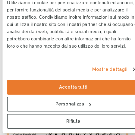
Utilizziamo i cookie per personalizzare contenuti ed annunci,
costa nulla
per fornire funzionalità dei social media e per analizzare il
nostro traffico. Condividiamo inoltre informazioni sul modo in
Emergenze, povertà, maltrattamenti, abbandono: i
cui utilizza il nostro sito con i nostri partner che si occupano 
bambini più vulnerabili del mondo sopravvivono
analisi dei dati web, pubblicità e social media, i quali
attanagliati da una morsa micidiale di diritti negati, abusi
potrebbero combinarle con altre informazioni che ha fornito
fisici e psicologici che li costringono a vite prive
loro o che hanno raccolto dal suo utilizzo dei loro servizi.
d’affetto, accoglienza e considerazione, schiacciate
dalle macerie di un futuro senza speranza.
Mostra dettagli
Firma la dichiarazione dei redditi con il
Codice Fiscale CESVI 95008730160
Accetta tutti
Personalizza
Rifiuta