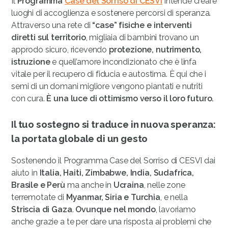
Il
Programma
Case del Sorriso di CESVI
intende creare
luoghi di accoglienza e sostenere percorsi di speranza.
Attraverso una rete di
“case” fisiche e interventi
diretti sul territorio
, migliaia di bambini trovano un
approdo sicuro, ricevendo
protezione, nutrimento,
istruzione
e quell’amore incondizionato che è linfa
vitale per il recupero di fiducia e autostima. È qui che i
semi di un domani migliore vengono piantati e nutriti
con cura.
È una luce di ottimismo verso il loro futuro.
Il tuo sostegno si traduce in nuova speranza:
la portata globale di un gesto
Sostenendo il Programma Case del Sorriso di CESVI dai
aiuto in
Italia, Haiti, Zimbabwe, India, Sudafrica,
Brasile e Perù
ma anche in
Ucraina
, nelle zone
terremotate di
Myanmar, Siria e Turchia
, e nella
Striscia di Gaza
.
Ovunque nel mondo
, lavoriamo
anche grazie a te per dare una risposta ai problemi che