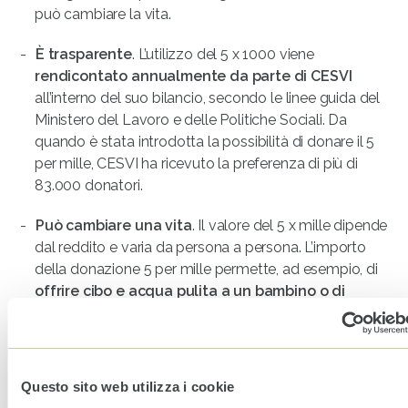
può cambiare la vita.
È trasparente
. L’utilizzo del 5 x 1000 viene
rendicontato annualmente da parte di CESVI
all’interno del suo bilancio, secondo le linee guida del
Ministero del Lavoro e delle Politiche Sociali. Da
quando è stata introdotta la possibilità di donare il 5
per mille, CESVI ha ricevuto la preferenza di più di
83.000 donatori.
Può cambiare una vita
. Il valore del 5 x mille dipende
dal reddito e varia da persona a persona. L’importo
della donazione 5 per mille permette, ad esempio, di
offrire cibo e acqua pulita a un bambino o di
salvare tanti bambini in pericolo di vita
attraverso
la somministrazione di farmaci e vitamine. Cosa
aspetti? Dona il tuo 5×1000 a CESVI!
Questo sito web utilizza i cookie
Senza speranza si è persi, donarla non ti