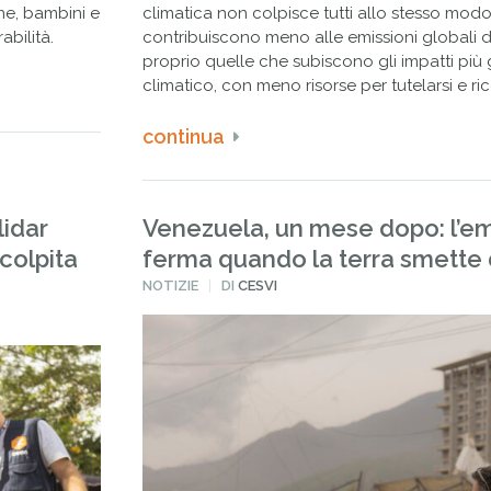
ne, bambini e
climatica non colpisce tutti allo stesso mod
abilità.
contribuiscono meno alle emissioni globali 
proprio quelle che subiscono gli impatti pi
climatico, con meno risorse per tutelarsi e ric
continua
lidar
Venezuela, un mese dopo: l’e
colpita
ferma quando la terra smette 
PUBBLICATO
NOTIZIE
DI
CESVI
IN