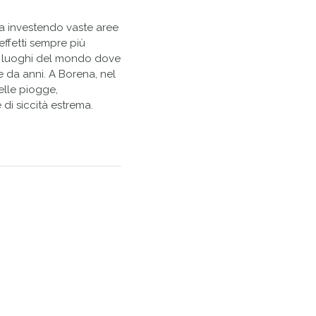
ta investendo vaste aree
 effetti sempre più
o luoghi del mondo dove
 da anni. A Borena, nel
elle piogge,
i siccità estrema.