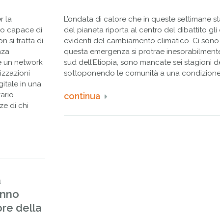
r la
L’ondata di calore che in queste settimane s
o capace di
del pianeta riporta al centro del dibattito gli
 si tratta di
evidenti del cambiamento climatico. Ci son
nza
questa emergenza si protrae inesorabilmente
e un network
sud dell’Etiopia, sono mancate sei stagioni d
izzazioni
sottoponendo le comunità a una condizione d
gitale in una
vario
continua
ze di chi
a
anno
ore della