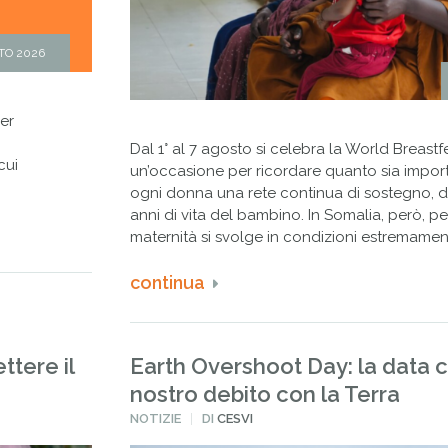
TO 2026
er
Dal 1° al 7 agosto si celebra la World Breas
cui
un’occasione per ricordare quanto sia import
ogni donna una rete continua di sostegno, da
anni di vita del bambino. In Somalia, però, p
maternità si svolge in condizioni estremamen
continua
tere il
Earth Overshoot Day: la data ch
nostro debito con la Terra
PUBBLICATO
NOTIZIE
DI
CESVI
IN