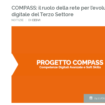
COMPASS: il ruolo della rete per l’evo
digitale del Terzo Settore
PUBBLICATO
NOTIZIE
DI
CESVI
IN
24 LUGL