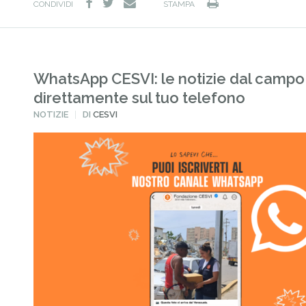
facebook
twitter
Stampa
e-
CONDIVIDI
STAMPA
mail
WhatsApp CESVI: le notizie dal campo
direttamente sul tuo telefono
PUBBLICATO
NOTIZIE
DI
CESVI
IN