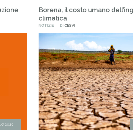
luzione
Borena, il costo umano dell’ing
climatica
PUBBLICATO
NOTIZIE
DI
CESVI
IN
IO 2026