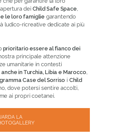
re che per garantire la loro
l’apertura dei
Child Safe Space
,
 e le loro famiglie
garantendo
à ludico-ricreative dedicate ai più
o
prioritario essere al fianco dei
a nostra principale attenzione
e umanitarie in contesti
,
anche in Turchia, Libia e Marocco
,
gramma Case del Sorriso
i
Child
no, dove potersi sentire accolti,
me ai propri coetanei.
UARDA LA
HOTOGALLERY