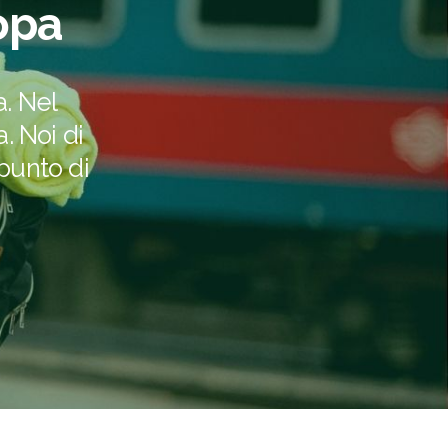
ropa
. Nel
. Noi di
punto di