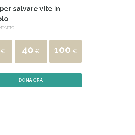
per salvare vite in
olo
IMPORTO
40
100
€
€
€
DONA ORA