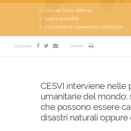
Crisi nel Corno d’Africa
Guerre e conflitti
Crisi climatica: il paradosso dell’acqua
facebook
twitter
Stampa
e-
CONDIVIDI
STAMPA
mail
CESVI interviene nelle
umanitarie del mondo: 
che possono essere ca
disastri naturali oppure