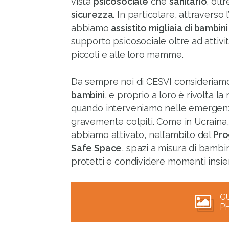
vista
psicosociale
che
sanitario
, olt
sicurezza
. In particolare, attraverso 
abbiamo
assistito migliaia di bambini
supporto psicosociale oltre ad attivit
piccoli e alle loro mamme.
Da sempre noi di CESVI consideriam
bambini
, e proprio a loro è rivolta l
quando interveniamo nelle emergenz
gravemente colpiti. Come in Ucraina
abbiamo attivato, nell’ambito del
Pro
Safe Space
, spazi a misura di bambi
protetti e condividere momenti insie
G
P