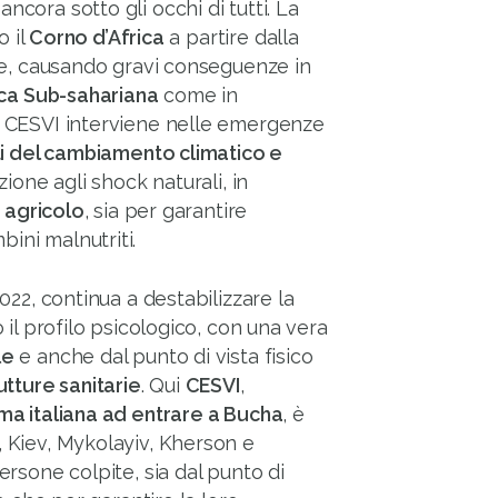
cora sotto gli occhi di tutti. La
 il
Corno d’Africa
a partire dalla
re, causando gravi conseguenze in
ica Sub-sahariana
come in
te CESVI interviene nelle emergenze
ti del cambiamento climatico e
ione agli shock naturali, in
 agricolo
, sia per garantire
ni malnutriti.
022, continua a destabilizzare la
 il profilo psicologico, con una vera
le
e anche dal punto di vista fisico
utture sanitarie
. Qui
CESVI
,
ma italiana ad entrare a Bucha
, è
 Kiev, Mykolayiv, Kherson e
rsone colpite, sia dal punto di