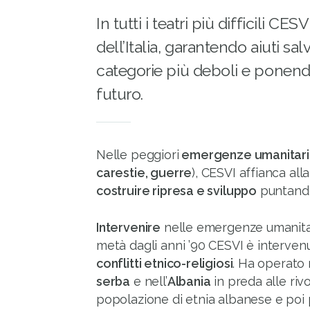
In tutti i teatri più difficili CES
dell’Italia, garantendo aiuti sa
categorie più deboli e ponendo 
futuro.
Nelle peggiori
emergenze umanitar
carestie, guerre
), CESVI affianca alla
costruire ripresa e sviluppo
puntando
Intervenire
nelle emergenze umanitari
metà dagli anni ’90 CESVI è interven
conflitti etnico-religiosi
. Ha operato
serba
e nell’
Albania
in preda alle rivo
popolazione di etnia albanese e poi 