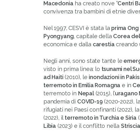
Macedonia
ha creato nove “
Centri 
convivenza tra bambini di etnie diver
Nel 1997, CESVI è stata la
prima Ong 
Pyongyang
, capitale della
Corea del
economica e dalla
carestia
creando u
Negli anni, sono state tante le
emerg
visto in prima linea: lo
tsunami nel Su
ad Haiti
(2010), le
inondazioni in Paki
terremoto in Emilia Romagna
e in
Cen
terremoto in
Nepal
(2015), l’
uragano 
pandemia di
COVID-19
(2020-2022), l
rifugiati nei Paesi confinanti (2022), l
(2022), il
terremoto in Turchia e Siria
(
Libia
(2023) e il conflitto nella
Strisci