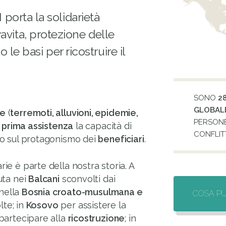
VI porta la solidarietà
lvavita, protezione delle
le basi per ricostruire il
SONO
28
GLOBAL
ie
(
terremoti, alluvioni, epidemie,
PERSONE
prima assistenza
la capacità di
CONFLITT
 sul protagonismo dei
beneficiari
.
e è parte della nostra storia. A
uta nei
Balcani
sconvolti dai
 nella
Bosnia croato-musulmana e
COSA PU
lte; in
Kosovo
per assistere la
partecipare alla
ricostruzione
; in