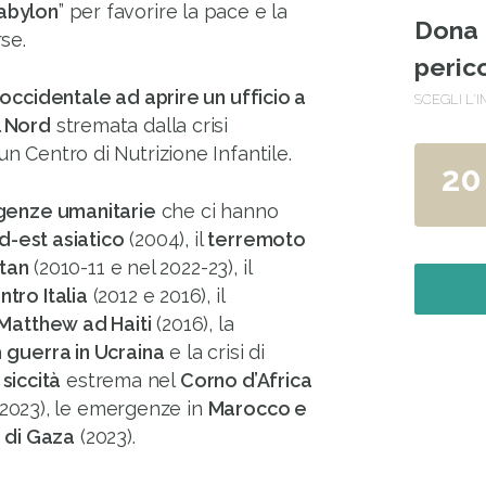
Babylon
” per favorire la pace e la
Dona 
se.
peric
occidentale ad aprire un ufficio a
SCEGLI L'
 Nord
stremata dalla crisi
n Centro di Nutrizione Infantile.
20
enze umanitarie
che ci hanno
d-est asiatico
(2004), il
terremoto
stan
(2010-11 e nel 2022-23), il
tro Italia
(2012 e 2016), il
Matthew ad Haiti
(2016), la
a
guerra in Ucraina
e la crisi di
a
siccità
estrema nel
Corno d’Africa
2023), le emergenze in
Marocco e
a di Gaza
(2023).