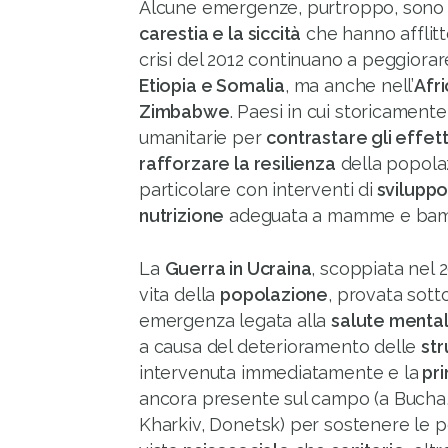
Alcune emergenze, purtroppo, sono an
carestia e la siccità
che hanno afflitto
crisi del 2012 continuano a peggiora
Etiopia e Somalia
, ma anche nell’
Afr
Zimbabwe
. Paesi in cui storicamen
umanitarie per
contrastare gli effet
rafforzare la resilienza
della popolaz
particolare con interventi di
sviluppo
nutrizione
adeguata a mamme e bambi
La
Guerra in Ucraina
, scoppiata nel 2
vita della
popolazione
, provata sotto
emergenza legata alla
salute menta
a causa del deterioramento delle
str
intervenuta immediatamente e la
pri
ancora presente sul campo (a Bucha,
Kharkiv, Donetsk) per sostenere le pe