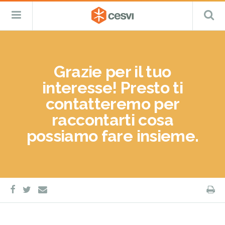
CESVI
Menu
C
Fondazione
–
Primario
ETS
Salta
Cooperazione,
al
Emergenza
contenuto
e
Grazie per il tuo
Sviluppo
interesse! Presto ti
contatteremo per
raccontarti cosa
possiamo fare insieme.
facebook
twitter
S
e-
mail