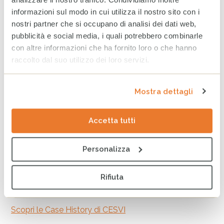
informazioni sul modo in cui utilizza il nostro sito con i
Case History (Ristogolf)
nostri partner che si occupano di analisi dei dati web,
pubblicità e social media, i quali potrebbero combinarle
Il valore di una partnership pluriennale
con altre informazioni che ha fornito loro o che hanno
raccolto dal suo utilizzo dei loro servizi.
I benefici e i vantaggi si rafforzano quando la tua
Leggi di più
azienda decide di collaborare insieme a CESVI nel corso
Mostra dettagli
degli anni. Una partnership pluriennale
garantisce
continuità e stabilità
perché consente di
Tag
AZIENDE
VISIBILITÀ
MARCHIO
IMMAGINE
pianificare a lungo termine e far maturare le
Accetta tutti
condizioni necessarie al raggiungimento di risultati
SORRISO
tangibili
Personalizza
favorisce
relazioni più profonde e significative
che
aiutano ad una maggiore comprensione reciproca
BOX TESTIMONIANZA
Rifiuta
delle esigenze e degli obiettivi
concorre a produrre un
impatto più significativo
Scopri le Case History di CESVI
sulle comunità e sull’ambiente perché crea