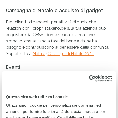
Campagna di Natale e acquisto di gadget
Per i clienti, i dipendenti, per attività di pubbliche
relazioni con i propri stakeholders, la tua azienda può
acquistare da CESVI doni aziendali sia reali che
simbolici, che aiutano a fare del bene a chi ne ha
bisogno e contribuiscono al benessere della comunità.
Soprattutto a
Natale
(
Catalogo di Natale 2026
).
Eventi
Ci sono tanti modi per promuovere la solidarietà e la
responsabilità sociale della tua azienda attraverso gli
eventi. Puoi decidere di essere charity partner di eventi
Questo sito web utilizza i cookie
organizzati da CESVI; sponsorizzare cene di gala, aste
di beneficenza; puoi promuovere eventi dedicati,
Utilizziamo i cookie per personalizzare contenuti ed
ovvero pensati e realizzati apposta per le esigenze di
annunci, per fornire funzionalità dei social media e per
responsabilità sociale della tua impresa.
analizzare il nostro traffico. Condividiamo inoltre