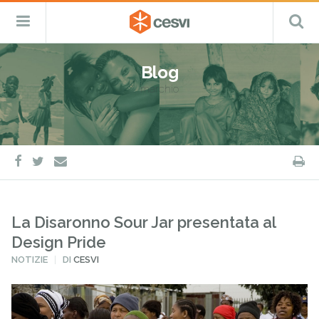
CESVI
Menu
C
Fondazione
–
Primario
ETS
Salta
Cooperazione,
al
Emergenza
Blog
contenuto
e
marchio
Sviluppo
facebook
twitter
S
e-
mail
La Disaronno Sour Jar presentata al
Design Pride
PUBBLICATO
NOTIZIE
DI
CESVI
IN