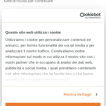
tutte le novità per contribuire.
continua
Questo sito web utilizza i cookie
CERCA
Utilizziamo i cookie per personalizzare contenuti ed
annunci, per fornire funzionalità dei social media e per
Cerca
analizzare il nostro traffico. Condividiamo inoltre
per:
Cer
informazioni sul modo in cui utilizza il nostro sito con i
nostri partner che si occupano di analisi dei dati web,
TAG PIÙ COMUNI
pubblicità e social media, i quali potrebbero combinarle
ALPINI
CASA DEL SORRISO BRASILE
CHARITY DINNER
con altre informazioni che ha fornito loro o che hanno
raccolto dal suo utilizzo dei loro servizi.
OSPEDALE DA CAMPO BERGAMO
TUTORI DI RESILIENZA
VOLLEY BERGAMO
Mostra dettagli
ARCHIVIO