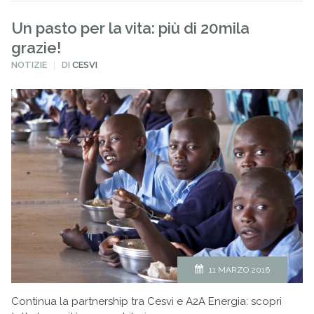
Un pasto per la vita: più di 20mila
grazie!
PUBBLICATO
NOTIZIE
DI
CESVI
IN
11 MARZO 2016
Continua la partnership tra Cesvi e A2A Energia: scopri