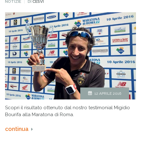
PUBBLICATO
NOTIZIE
DI
CESVI
IN
12 APRILE 2016
Scopri il risultato ottenuto dal nostro testimonial Migidio
Bourifa alla Maratona di Roma.
continua