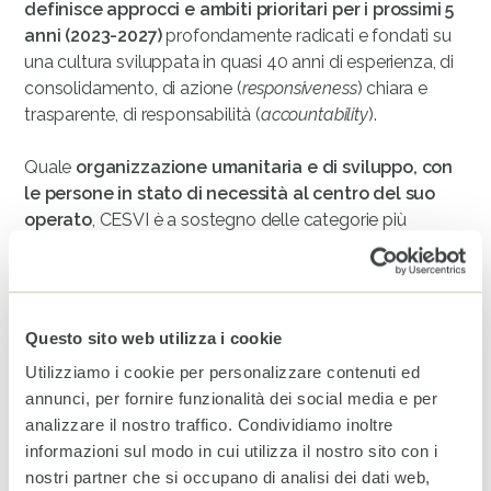
definisce approcci e ambiti prioritari per i prossimi 5
anni (2023-2027)
profondamente radicati e fondati su
una cultura sviluppata in quasi 40 anni di esperienza, di
consolidamento, di azione (
responsiveness
) chiara e
trasparente, di responsabilità (
accountability
).
Quale
organizzazione umanitaria e di sviluppo, con
le persone in stato di necessità al centro del suo
operato
, CESVI è a sostegno delle categorie più
vulnerabili, in particolare di bambini, donne ed
emarginati, allo scopo di supportarle nel
raggiungimento delle proprie aspirazioni con l’obiettivo
di
promuoverne l’autonomia e la sostenibilità futura
.
Questo sito web utilizza i cookie
Utilizziamo i cookie per personalizzare contenuti ed
La Strategia Globale CESVI rappresenta quindi le
annunci, per fornire funzionalità dei social media e per
ambizioni
che ci poniamo di perseguire per accrescere
analizzare il nostro traffico. Condividiamo inoltre
il nostro impatto per una società più giusta, per il
informazioni sul modo in cui utilizza il nostro sito con i
benessere delle persone in stato di necessità, per
nostri partner che si occupano di analisi dei dati web,
l’uguaglianza di opportunità per tutti e tutte e per