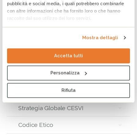
pubblicità e social media, i quali potrebbero combinarle
promuovere le ambizioni dei più fragili: valorizzando la
con altre informazioni che ha fornito loro o che hanno
nostra
esperienza di qualità
e il nostro
approccio
raccolto dal suo utilizzo dei loro servizi.
multisettoriale integrato
, allo scopo di fare di più e
meglio, dando ispirazione alle nostre azioni future.
Mostra dettagli
Tag
Accetta tutti
BILANCIO
Personalizza
ALLEGATI
Rifiuta
Strategia Globale CESVI
Codice Etico