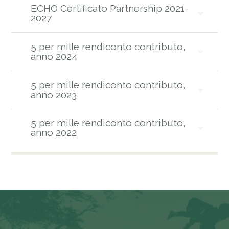
ECHO Certificato Partnership 2021-
2027
5 per mille rendiconto contributo,
anno 2024
5 per mille rendiconto contributo,
anno 2023
5 per mille rendiconto contributo,
anno 2022
5 per mille rendiconto contributo,
MOSTRA ALTRI
Lista Donatori Pubblica
Lista Donatori Pubblica
Lista Donatori Pubblica
Lista Donatori Pubblica
Lista Donatori Pubblica
Lista Donatori Pubblica
Lista Donatori Pubblica
Rendiconto 5x1000 - 2020
Relazione Illustrativa 5x1000 - 2020
anno 2021
Amministrazione - 2025
Amministrazione - 2024
Amministrazione - 2023
Amministrazione - 2022
Amministrazione - 2021
Amministrazione - 2020
Amministrazione - 2019