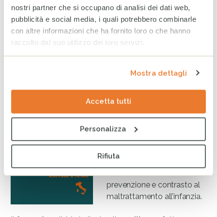
nostri partner che si occupano di analisi dei dati web,
pubblicità e social media, i quali potrebbero combinarle
con altre informazioni che ha fornito loro o che hanno
Indice regionale sul maltrattamento
raccolto dal suo utilizzo dei loro servizi.
all’infanzia in Italia
–
Restituire il futuro
(2020)
Mostra dettagli
La terza edizione dell’
Indice
Accetta tutti
regionale sul
maltrattamento
all’infanzia in Italia –
Personalizza
Restituire il futuro
,
aggiorna la classifica delle
Rifiuta
20 regioni italiane secondo i
fattori di rischio e i servizi di
prevenzione e contrasto al
maltrattamento all’infanzia.