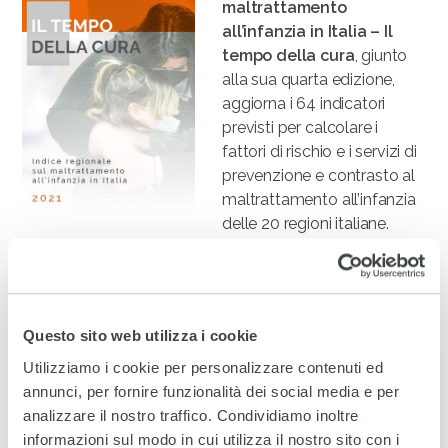
maltrattamento
all’infanzia in Italia – Il
tempo della cura
, giunto
alla sua quarta edizione,
aggiorna i 64 indicatori
previsti per calcolare i
fattori di rischio e i servizi di
prevenzione e contrasto al
maltrattamento all’infanzia
delle 20 regioni italiane.
Il focus di analisi di questa edizione è dedicato alla
salute mentale
quale fattore di rischio al
maltrattamento all’infanzia analizzata sotto la lente
Questo sito web utilizza i cookie
della
profonda crisi generata dalla pandemia da
Covid-19
e il
trauma collettivo emergente
che
Utilizziamo i cookie per personalizzare contenuti ed
necessita di essere riconosciuto e affrontato.
annunci, per fornire funzionalità dei social media e per
analizzare il nostro traffico. Condividiamo inoltre
Scarica il
rapporto integrale
o il
summary
.
informazioni sul modo in cui utilizza il nostro sito con i