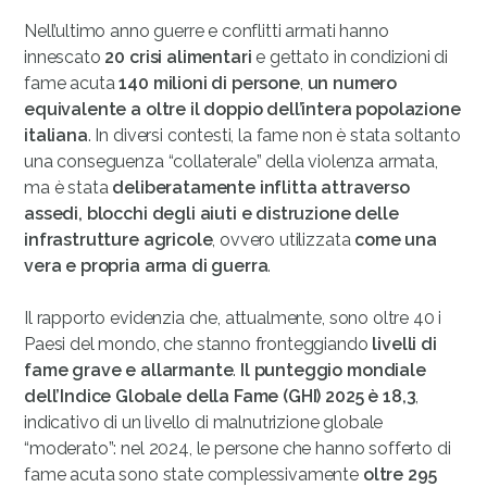
Nell’ultimo anno guerre e conflitti armati hanno
innescato
20 crisi alimentari
e gettato in condizioni di
fame acuta
140 milioni di persone
,
un numero
equivalente a oltre il doppio dell’intera popolazione
italiana
. In diversi contesti, la fame non è stata soltanto
una conseguenza “collaterale” della violenza armata,
ma è stata
deliberatamente inflitta attraverso
assedi, blocchi degli aiuti e distruzione delle
infrastrutture agricole
, ovvero utilizzata
come una
vera e propria arma di guerra
.
Il rapporto evidenzia che, attualmente, sono oltre 40 i
Paesi del mondo, che stanno fronteggiando
livelli di
fame grave e allarmante
.
Il punteggio mondiale
dell’Indice Globale della Fame (GHI) 2025 è 18,3
,
indicativo di un livello di malnutrizione globale
“moderato”: nel 2024, le persone che hanno sofferto di
fame acuta sono state complessivamente
oltre 295