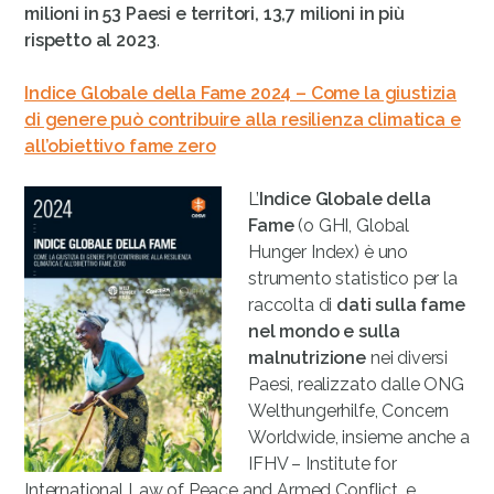
milioni in 53 Paesi e territori, 13,7 milioni in più
rispetto al 2023
.
Indice Globale della Fame 2024 – Come la giustizia
di genere può contribuire alla resilienza climatica e
all’obiettivo fame zero
L’
Indice Globale della
Fame
(o GHI, Global
Hunger Index) è uno
strumento statistico per la
raccolta di
dati sulla fame
nel mondo e sulla
malnutrizione
nei diversi
Paesi, realizzato dalle ONG
Welthungerhilfe, Concern
Worldwide, insieme anche a
IFHV – Institute for
International Law of Peace and Armed Conflict, e