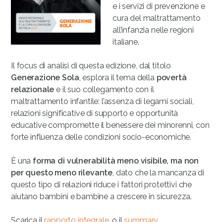
e i servizi di prevenzione e
cura del maltrattamento
all’infanzia nelle regioni
italiane.
Il focus di analisi di questa edizione, dal titolo
Generazione Sola
, esplora il tema della
povertà
relazionale
e il suo collegamento con il
maltrattamento infantile: l’assenza di legami sociali,
relazioni significative di supporto e opportunità
educative compromette il benessere dei minorenni, con
forte influenza delle condizioni socio-economiche.
È una
forma di vulnerabilità meno visibile, ma non
per questo meno rilevante
, dato che la mancanza di
questo tipo di relazioni riduce i fattori protettivi che
aiutano bambini e bambine a crescere in sicurezza.
Scarica il
rapporto integrale
, o il
summary
.