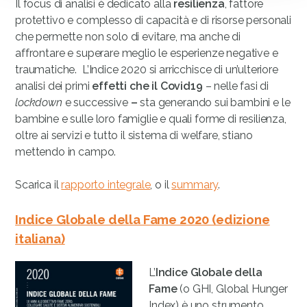
Il focus di analisi è dedicato alla
resilienza
, fattore
protettivo e complesso di capacità e di risorse personali
che permette non solo di evitare, ma anche di
affrontare e superare meglio le esperienze negative e
traumatiche. L’Indice 2020 si arricchisce di un’ulteriore
analisi dei primi
effetti che il Covid19
– nelle fasi di
lockdown
e successive
–
sta generando sui bambini e le
bambine e sulle loro famiglie e quali forme di resilienza,
oltre ai servizi e tutto il sistema di welfare, stiano
mettendo in campo.
Scarica il
rapporto integrale
, o il
summary
.
Indice Globale della Fame 2020 (edizione
italiana)
L’
Indice Globale della
Fame
(o GHI, Global Hunger
Index) è uno strumento