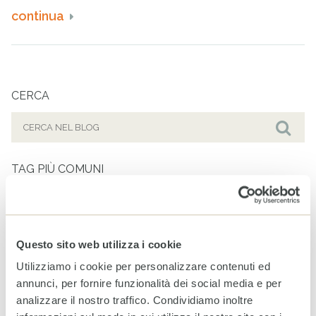
continua
CERCA
Cerca
per:
Cer
TAG PIÙ COMUNI
ALPINI
CASA DEL SORRISO BRASILE
CHARITY DINNER
OSPEDALE DA CAMPO BERGAMO
TUTORI DI RESILIENZA
VOLLEY BERGAMO
Questo sito web utilizza i cookie
Utilizziamo i cookie per personalizzare contenuti ed
ARCHIVIO
annunci, per fornire funzionalità dei social media e per
analizzare il nostro traffico. Condividiamo inoltre
Agosto 2026