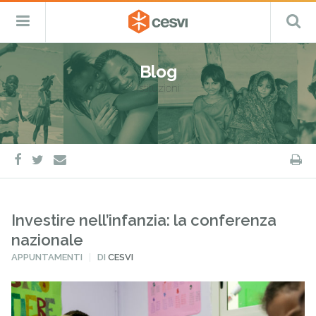
CESVI
Menu
C
Fondazione
–
Primario
ETS
Salta
Cooperazione,
al
Emergenza
Blog
contenuto
e
istituzioni
Sviluppo
facebook
twitter
S
e-
mail
Investire nell’infanzia: la conferenza
nazionale
PUBBLICATO
APPUNTAMENTI
DI
CESVI
IN