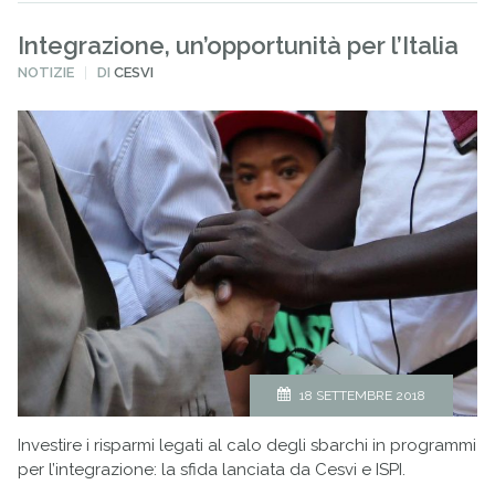
Integrazione, un’opportunità per l’Italia
PUBBLICATO
NOTIZIE
DI
CESVI
IN
18 SETTEMBRE 2018
Investire i risparmi legati al calo degli sbarchi in programmi
per l’integrazione: la sfida lanciata da Cesvi e ISPI.