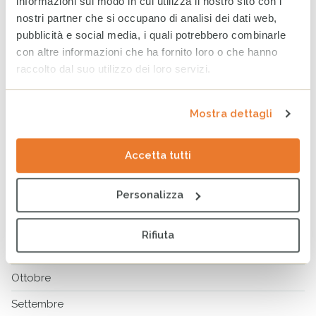
informazioni sul modo in cui utilizza il nostro sito con i
nostri partner che si occupano di analisi dei dati web,
Luglio 2026
pubblicità e social media, i quali potrebbero combinarle
Giugno 2026
con altre informazioni che ha fornito loro o che hanno
raccolto dal suo utilizzo dei loro servizi.
Maggio 2026
Aprile 2026
Mostra dettagli
Marzo 2026
Accetta tutti
ARCHIVIO
2025
2024
2023
Personalizza
Dicembre
Rifiuta
Novembre
Ottobre
Settembre