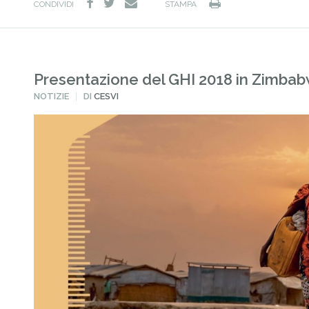
facebook
twitter
Stampa
e-
CONDIVIDI
STAMPA
mail
Presentazione del GHI 2018 in Zimba
PUBBLICATO
NOTIZIE
DI
CESVI
IN