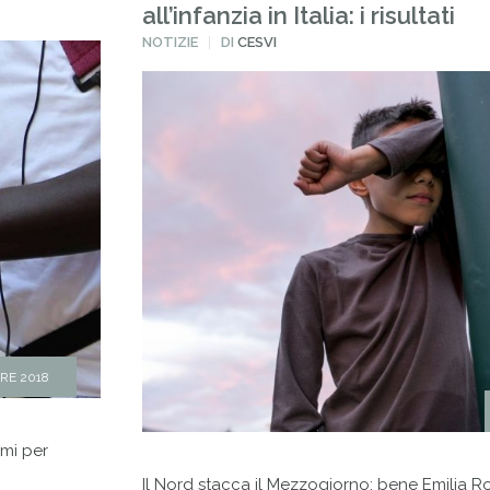
all’infanzia in Italia: i risultati
PUBBLICATO
NOTIZIE
DI
CESVI
IN
RE 2018
mmi per
Il Nord stacca il Mezzogiorno: bene Emilia R