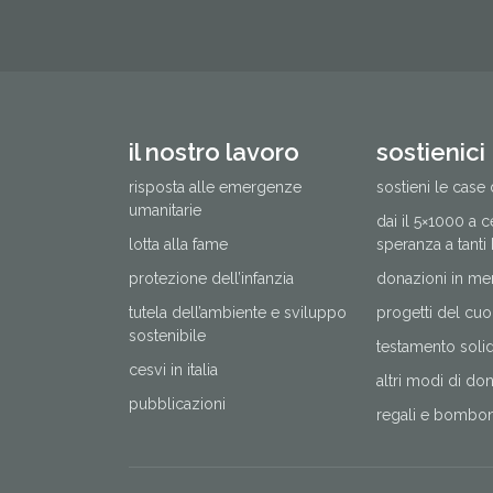
il nostro lavoro
sostienici
risposta alle emergenze
sostieni le case 
umanitarie
dai il 5×1000 a 
lotta alla fame
speranza a tanti
protezione dell’infanzia
donazioni in me
tutela dell’ambiente e sviluppo
progetti del cuo
sostenibile
testamento solida
cesvi in italia
altri modi di do
pubblicazioni
regali e bomboni