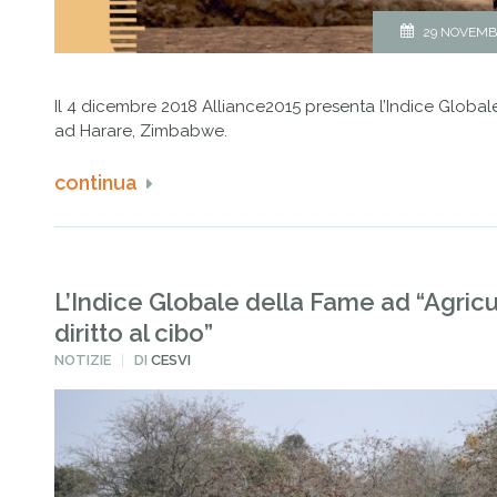
29 NOVEMB
Il 4 dicembre 2018 Alliance2015 presenta l’Indice Globa
ad Harare, Zimbabwe.
continua
L’Indice Globale della Fame ad “Agricu
diritto al cibo”
PUBBLICATO
NOTIZIE
DI
CESVI
IN