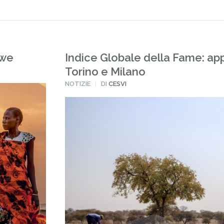
bwe
Indice Globale della Fame: ap
Torino e Milano
PUBBLICATO
NOTIZIE
DI
CESVI
IN