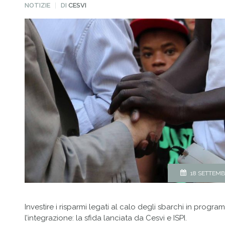
PUBBLICATO
NOTIZIE
DI
CESVI
IN
18 SETTEMB
Investire i risparmi legati al calo degli sbarchi in progra
l’integrazione: la sfida lanciata da Cesvi e ISPI.