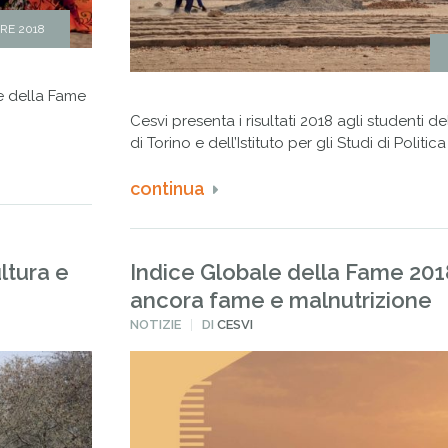
RE 2018
le della Fame
Cesvi presenta i risultati 2018 agli studenti de
di Torino e dell’Istituto per gli Studi di Politic
continua
ltura e
Indice Globale della Fame 2018
ancora fame e malnutrizione
PUBBLICATO
NOTIZIE
DI
CESVI
IN