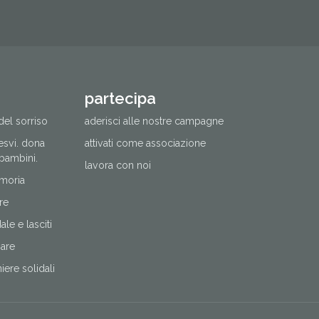
partecipa
del sorriso
aderisci alle nostre campagne
cesvi. dona
attivati come associazione
 bambini.
lavora con noi
moria
re
le e lasciti
nare
ere solidali