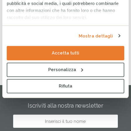
pubblicità e social media, i quali potrebbero combinarle
Giugno
con altre informazioni che ha fornito loro o che hanno
Maggio
raccolto dal suo utilizzo dei loro servizi.
Aprile
Mostra dettagli
Marzo
Febbraio
Accetta tutti
Gennaio
Personalizza
Rifiuta
Iscriviti alla nostra newsletter