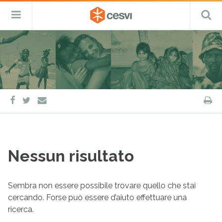
CESVI
Menu
C
Fondazione
–
Primario
ETS
Salta
Cooperazione,
al
Emergenza
magazine
contenuto
e
Sviluppo
facebook
twitter
S
e-
mail
Nessun risultato
Sembra non essere possibile trovare quello che stai
cercando. Forse può essere d’aiuto effettuare una
ricerca.