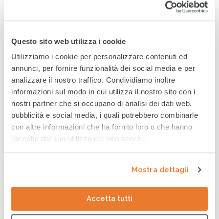
Maggio 2026
Aprile 2026
Questo sito web utilizza i cookie
Marzo 2026
Utilizziamo i cookie per personalizzare contenuti ed
annunci, per fornire funzionalità dei social media e per
ARCHIVIO
analizzare il nostro traffico. Condividiamo inoltre
informazioni sul modo in cui utilizza il nostro sito con i
2025
2024
2023
nostri partner che si occupano di analisi dei dati web,
pubblicità e social media, i quali potrebbero combinarle
Dicembre
con altre informazioni che ha fornito loro o che hanno
Novembre
raccolto dal suo utilizzo dei loro servizi.
Ottobre
Mostra dettagli
Settembre
Agosto
Accetta tutti
Luglio