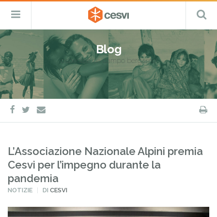
CESVI
Menu
C
Fondazione
–
Primario
ETS
Salta
Cooperazione,
al
Emergenza
Blog
contenuto
e
ospedale da campo bergamo
Sviluppo
facebook
twitter
S
e-
mail
L’Associazione Nazionale Alpini premia
Cesvi per l’impegno durante la
pandemia
PUBBLICATO
NOTIZIE
DI
CESVI
IN