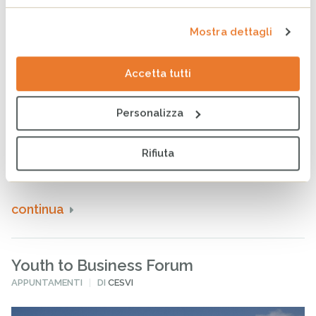
Mostra dettagli
Accetta tutti
Personalizza
30 APRILE 2013
Rifiuta
Gioca il tuo jolly per le mamme del sud del mondo: ferma
l’Aids sul nascere!
continua
Youth to Business Forum
PUBBLICATO
APPUNTAMENTI
DI
CESVI
IN