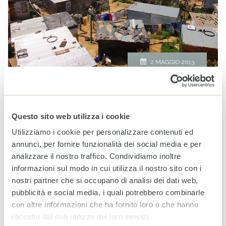
2 MAGGIO 2013
Mostra del fotografo Pino Ninfa. Un viaggio nelle
township di Johannesburg e Città del Capo.
Questo sito web utilizza i cookie
continua
Utilizziamo i cookie per personalizzare contenuti ed
annunci, per fornire funzionalità dei social media e per
analizzare il nostro traffico. Condividiamo inoltre
Torneo solidale di burraco
informazioni sul modo in cui utilizza il nostro sito con i
PUBBLICATO
APPUNTAMENTI
DI
CESVI
IN
nostri partner che si occupano di analisi dei dati web,
pubblicità e social media, i quali potrebbero combinarle
con altre informazioni che ha fornito loro o che hanno
raccolto dal suo utilizzo dei loro servizi.