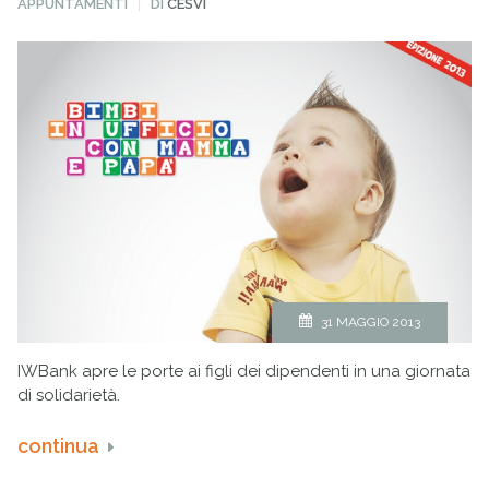
PUBBLICATO
APPUNTAMENTI
DI
CESVI
IN
31 MAGGIO 2013
IWBank apre le porte ai figli dei dipendenti in una giornata
di solidarietà.
continua