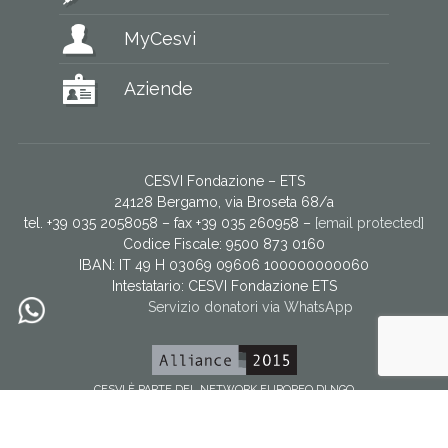
MyCesvi
Aziende
CESVI Fondazione – ETS
24128 Bergamo, via Broseta 68/a
tel. +39 035 2058058 – fax +39 035 260958 –
[email protected]
Codice Fiscale: 9500 873 0160
IBAN: IT 49 H 03069 09606 100000000060
Intestatario:
CESVI Fondazione ETS
Servizio donatori via WhatsApp
CESVI È PARTE DEL NETWORK EUROPEO DI NGO
Facebook
YouTube
Twitter
Instagram