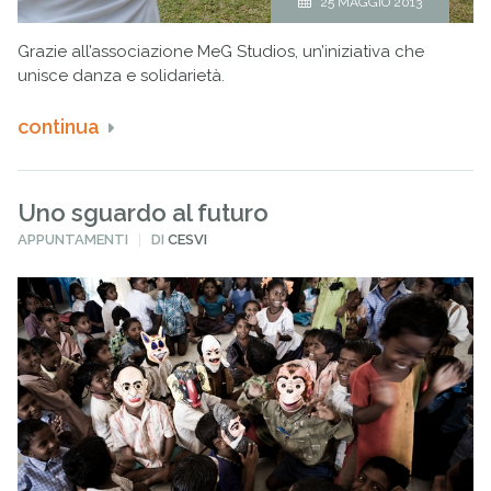
25 MAGGIO 2013
Grazie all’associazione MeG Studios, un’iniziativa che
unisce danza e solidarietà.
continua
Uno sguardo al futuro
PUBBLICATO
APPUNTAMENTI
DI
CESVI
IN