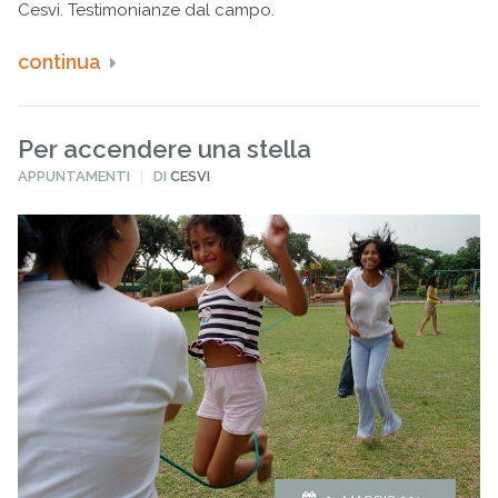
Cesvi. Testimonianze dal campo.
continua
Per accendere una stella
PUBBLICATO
APPUNTAMENTI
DI
CESVI
IN