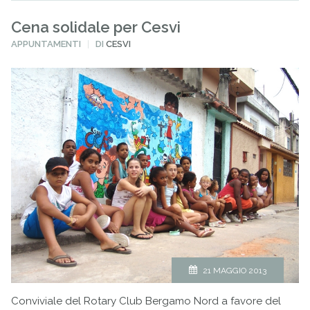
Cena solidale per Cesvi
PUBBLICATO
APPUNTAMENTI
DI
CESVI
IN
21 MAGGIO 2013
Conviviale del Rotary Club Bergamo Nord a favore del