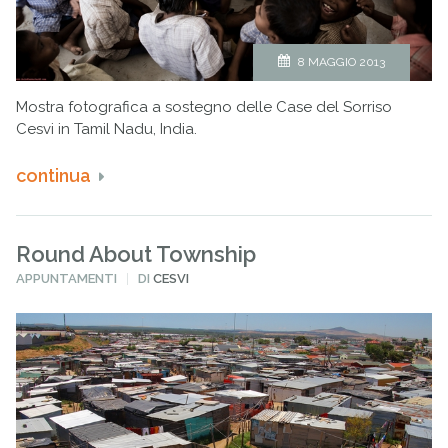
8 MAGGIO 2013
Mostra fotografica a sostegno delle Case del Sorriso
Cesvi in Tamil Nadu, India.
continua
Round About Township
PUBBLICATO
APPUNTAMENTI
DI
CESVI
IN