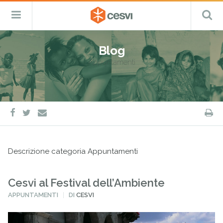
CESVI
Menu
C
Fondazione
–
Primario
ETS
Salta
Cooperazione,
al
Emergenza
Blog
contenuto
e
Appuntamenti
Sviluppo
facebook
twitter
S
e-
mail
Descrizione categoria Appuntamenti
Cesvi al Festival dell’Ambiente
PUBBLICATO
APPUNTAMENTI
DI
CESVI
IN