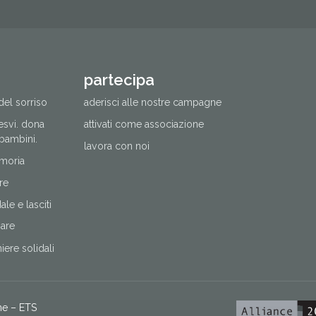
partecipa
del sorriso
aderisci alle nostre campagne
cesvi. dona
attivati come associazione
 bambini.
lavora con noi
moria
re
le e lasciti
nare
ere solidali
ne – ETS