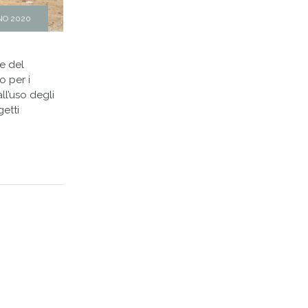
NO 2020
ne del
o per i
all’uso degli
getti