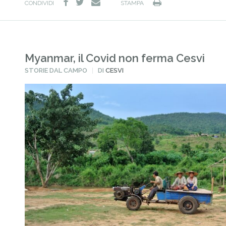
facebook
twitter
Stampa
e-
CONDIVIDI
STAMPA
mail
Myanmar, il Covid non ferma Cesvi
PUBBLICATO
STORIE DAL CAMPO
DI
CESVI
IN