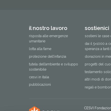
il nostro lavoro
sostienici
risposta alle emergenze
sostieni le case 
umanitarie
dai il 5×1000 a 
lotta alla fame
speranza a tanti
protezione dell’infanzia
donazioni in me
tutela dell’ambiente e sviluppo
progetti del cuo
sostenibile
testamento solida
cesvi in italia
altri modi di do
pubblicazioni
regali e bomboni
CESVI Fondazio