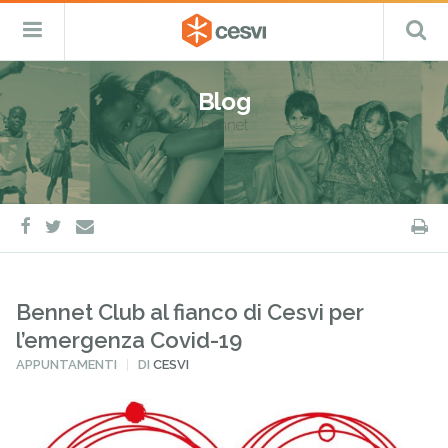
CESVI
Menu
C
Fondazione
–
Primario
ETS
Salta
Cooperazione,
al
Emergenza
Blog
contenuto
e
bennet
Sviluppo
facebook
twitter
S
e-
mail
Bennet Club al fianco di Cesvi per
l’emergenza Covid-19
PUBBLICATO
APPUNTAMENTI
DI
CESVI
IN