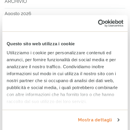
ARCHIVIO
Agosto 2026
Luglio 2026
Giugno 2026
Questo sito web utilizza i cookie
Maggio 2026
Utilizziamo i cookie per personalizzare contenuti ed
Aprile 2026
annunci, per fornire funzionalità dei social media e per
analizzare il nostro traffico. Condividiamo inoltre
Marzo 2026
informazioni sul modo in cui utilizza il nostro sito con i
nostri partner che si occupano di analisi dei dati web,
ARCHIVIO
pubblicità e social media, i quali potrebbero combinarle
con altre informazioni che ha fornito loro o che hanno
2025
2024
2023
raccolto dal suo utilizzo dei loro servizi.
Dicembre
Novembre
Mostra dettagli