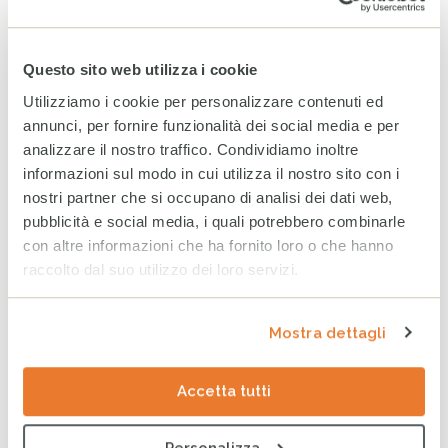
Aprile 2026
Questo sito web utilizza i cookie
Marzo 2026
Utilizziamo i cookie per personalizzare contenuti ed
annunci, per fornire funzionalità dei social media e per
ARCHIVIO
analizzare il nostro traffico. Condividiamo inoltre
2025
2024
2023
informazioni sul modo in cui utilizza il nostro sito con i
nostri partner che si occupano di analisi dei dati web,
Dicembre
pubblicità e social media, i quali potrebbero combinarle
con altre informazioni che ha fornito loro o che hanno
Novembre
raccolto dal suo utilizzo dei loro servizi.
Ottobre
Settembre
Mostra dettagli
Agosto
Accetta tutti
Luglio
Giugno
Personalizza