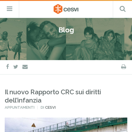
CESVI
Menu
C
Fondazione
–
Primario
ETS
Salta
Cooperazione,
al
Emergenza
Blog
contenuto
e
CRC
Sviluppo
facebook
twitter
S
e-
mail
Il nuovo Rapporto CRC sui diritti
dell’infanzia
PUBBLICATO
APPUNTAMENTI
DI
CESVI
IN