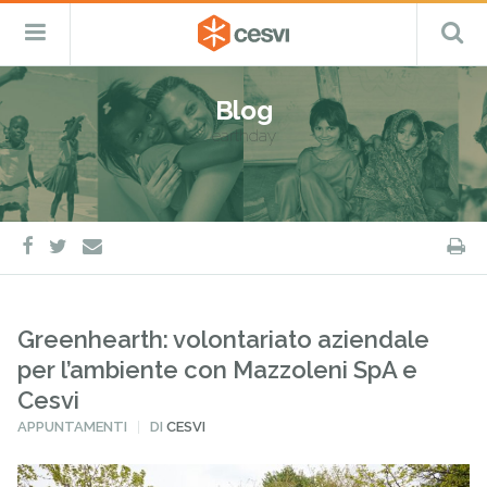
CESVI
Menu
C
Fondazione
–
Primario
ETS
Salta
Cooperazione,
al
Emergenza
Blog
contenuto
e
earthday
Sviluppo
facebook
twitter
S
e-
mail
Greenhearth: volontariato aziendale
per l’ambiente con Mazzoleni SpA e
Cesvi
PUBBLICATO
APPUNTAMENTI
DI
CESVI
IN