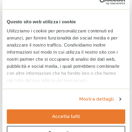
Maggio 2026
Aprile 2026
Questo sito web utilizza i cookie
Marzo 2026
Utilizziamo i cookie per personalizzare contenuti ed
annunci, per fornire funzionalità dei social media e per
ARCHIVIO
analizzare il nostro traffico. Condividiamo inoltre
2025
2024
2023
informazioni sul modo in cui utilizza il nostro sito con i
nostri partner che si occupano di analisi dei dati web,
Dicembre
pubblicità e social media, i quali potrebbero combinarle
con altre informazioni che ha fornito loro o che hanno
Novembre
raccolto dal suo utilizzo dei loro servizi.
Ottobre
Settembre
Mostra dettagli
Agosto
Accetta tutti
Luglio
Giugno