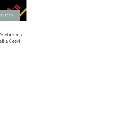
IO 2020
nt’Ambroeus
ati a Cesvi