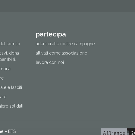
partecipa
del sorriso
aderisci alle nostre campagne
cesvi. dona
attivati come associazione
 bambini.
lavora con noi
moria
re
le e lasciti
nare
ere solidali
ne – ETS