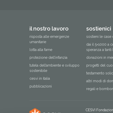
il nostro lavoro
sostienici
risposta alle emergenze
sostieni le case 
umanitarie
dai il 5×1000 a 
lotta alla fame
speranza a tanti
protezione dell’infanzia
donazioni in me
tutela dell’ambiente e sviluppo
progetti del cuo
sostenibile
testamento solida
cesvi in italia
altri modi di do
pubblicazioni
regali e bomboni
CESVI Fondazio