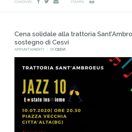
facebook
twitter
Stampa
e-
CONDIVIDI
STAMPA
mail
Cena solidale alla trattoria Sant’Ambr
sostegno di Cesvi
PUBBLICATO
APPUNTAMENTI
DI
CESVI
IN