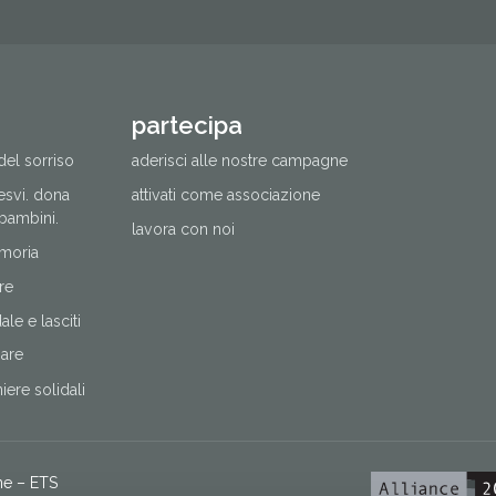
partecipa
del sorriso
aderisci alle nostre campagne
cesvi. dona
attivati come associazione
 bambini.
lavora con noi
moria
re
le e lasciti
nare
ere solidali
ne – ETS