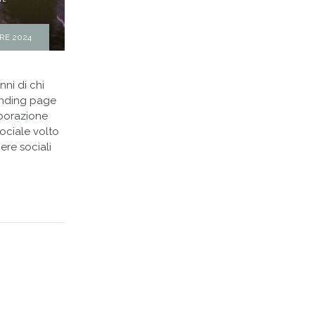
RE 2024
nni di chi
landing page
laborazione
ociale volto
iere sociali