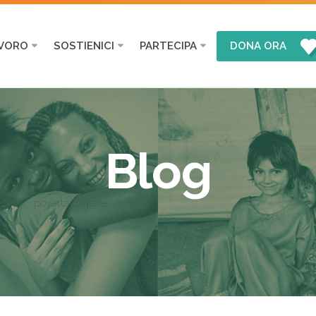
AVORO
SOSTIENICI
PARTECIPA
DONA ORA
Blog
povertà d’igiene