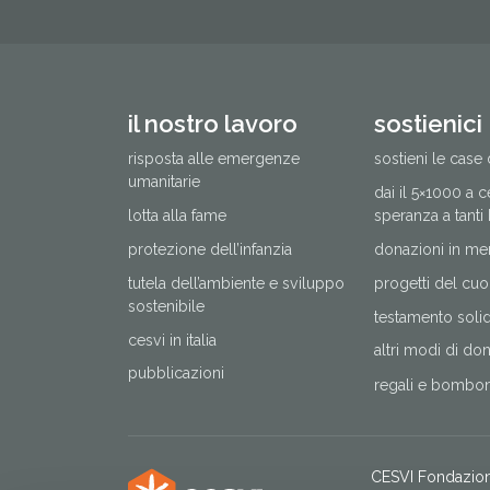
il nostro lavoro
sostienici
risposta alle emergenze
sostieni le case 
umanitarie
dai il 5×1000 a 
lotta alla fame
speranza a tanti
protezione dell’infanzia
donazioni in me
tutela dell’ambiente e sviluppo
progetti del cuo
sostenibile
testamento solida
cesvi in italia
altri modi di do
pubblicazioni
regali e bomboni
CESVI Fondazio