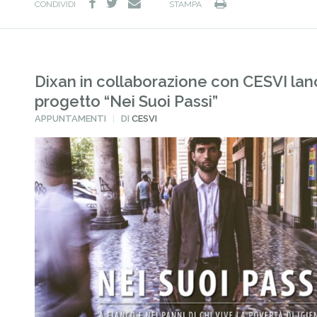
facebook
twitter
Stampa
e-
CONDIVIDI
STAMPA
mail
Dixan in collaborazione con CESVI lanc
progetto “Nei Suoi Passi”
PUBBLICATO
APPUNTAMENTI
DI
CESVI
IN