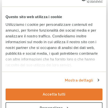
Aprile 2026
Questo sito web utilizza i cookie
Marzo 2026
Utilizziamo i cookie per personalizzare contenuti ed
annunci, per fornire funzionalità dei social media e per
ARCHIVIO
analizzare il nostro traffico. Condividiamo inoltre
2025
2024
2023
informazioni sul modo in cui utilizza il nostro sito con i
nostri partner che si occupano di analisi dei dati web,
Dicembre
pubblicità e social media, i quali potrebbero combinarle
con altre informazioni che ha fornito loro o che hanno
Novembre
raccolto dal suo utilizzo dei loro servizi.
Ottobre
Settembre
Mostra dettagli
Agosto
Accetta tutti
Luglio
Giugno
Personalizza