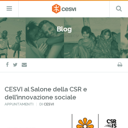
CESVI
Menu
C
Fondazione
–
Primario
ETS
Salta
Cooperazione,
al
Emergenza
Blog
contenuto
e
salone della csr
Sviluppo
facebook
twitter
S
e-
mail
CESVI al Salone della CSR e
dell’innovazione sociale
PUBBLICATO
APPUNTAMENTI
DI
CESVI
IN