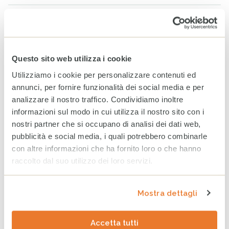
A Milano un nuovo spazio
per fare la differenza nella
vita di minorenni e famiglie
fragili
Questo sito web utilizza i cookie
24 GIUGNO 2026
Utilizziamo i cookie per personalizzare contenuti ed
annunci, per fornire funzionalità dei social media e per
Bilancio CESVI 2025. Il bene
fatto per bene.
analizzare il nostro traffico. Condividiamo inoltre
informazioni sul modo in cui utilizza il nostro sito con i
23 GIUGNO 2026
nostri partner che si occupano di analisi dei dati web,
pubblicità e social media, i quali potrebbero combinarle
con altre informazioni che ha fornito loro o che hanno
CESVI presenta a Roma la
raccolto dal suo utilizzo dei loro servizi.
settima edizione dell’Indice
regionale sul
maltrattamento e la cura
Mostra dettagli
all’infanzia in Italia
8 GIUGNO 2026
Accetta tutti