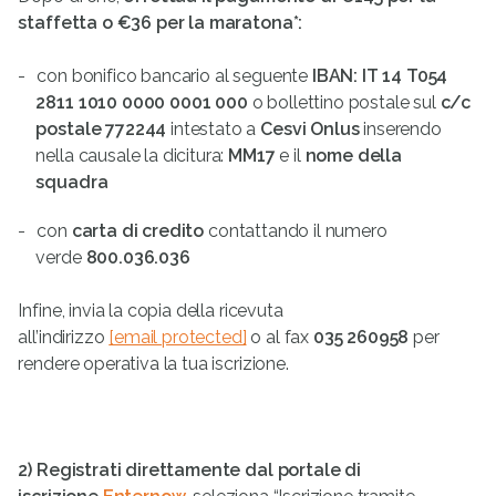
staffetta o €36 per la maratona*:
con bonifico bancario al seguente
IBAN: IT 14 T054
2811 1010 0000 0001 000
o bollettino postale sul
c/c
postale 772244
intestato a
Cesvi Onlus
inserendo
nella causale la dicitura:
MM17
e il
nome della
squadra
con
carta di credito
contattando il numero
verde
800.036.036
Infine, invia la copia della ricevuta
all’indirizzo
[email protected]
o al fax
035 260958
per
rendere operativa la tua iscrizione.
2)
Registrati direttamente dal portale di