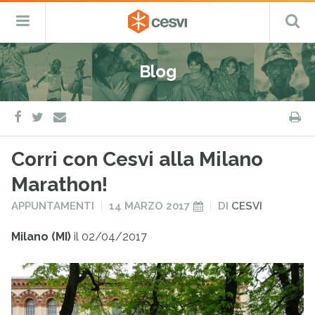
CESVI
Menu
C
Fondazione
–
Primario
ETS
Salta
Cooperazione,
al
Emergenza
Blog
contenuto
e
Sviluppo
facebook
twitter
S
e-
mail
Corri con Cesvi alla Milano
Marathon!
PUBBLICATO
PUBBLICATO
APPUNTAMENTI
14 MARZO 2017
DI
CESVI
IN
IL
Milano (MI)
il 02/04/2017