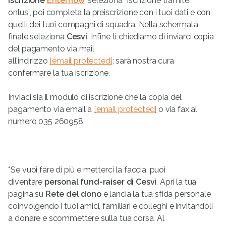
iscrizione
Enternow
, seleziona “Iscrizione tramite
onlus”, poi
completa la preiscrizione con i tuoi dati e con
quelli dei tuoi compagni di squadra. Nella schermata
finale seleziona
Cesvi
. Infine ti chiediamo di inviarci copia
del pagamento via mail
all’indirizzo
[email protected]
:
sarà nostra cura
confermare la tua iscrizione.
Inviaci sia il modulo di iscrizione che la copia del
pagamento via email a
[email protected]
o via fax al
numero 035 260958.
*Se vuoi fare di più e metterci la faccia, puoi
diventare
personal fund-raiser di Cesvi
. Apri la tua
pagina su
Rete del dono
e lancia la tua sfida personale
coinvolgendo i tuoi amici, familiari e colleghi e invitandoli
a donare e scommettere sulla tua corsa. Al