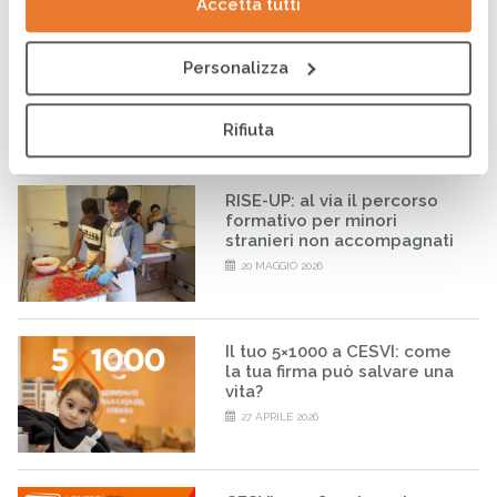
Accetta tutti
CESVI a COOPERA 2026, la
Personalizza
conferenza dedicata alla
cooperazione allo sviluppo
26 MAGGIO 2026
Rifiuta
RISE-UP: al via il percorso
formativo per minori
stranieri non accompagnati
20 MAGGIO 2026
Il tuo 5×1000 a CESVI: come
la tua firma può salvare una
vita?
27 APRILE 2026