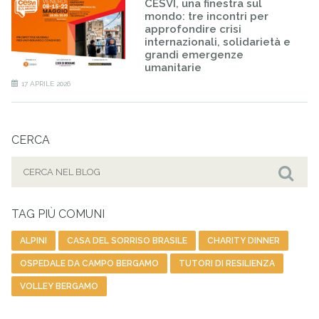
CESVI, una finestra sul
mondo: tre incontri per
approfondire crisi
internazionali, solidarietà e
grandi emergenze
umanitarie
17 APRILE 2026
CERCA
Cerca
per:
Cer
TAG PIÙ COMUNI
ALPINI
CASA DEL SORRISO BRASILE
CHARITY DINNER
OSPEDALE DA CAMPO BERGAMO
TUTORI DI RESILIENZA
VOLLEY BERGAMO