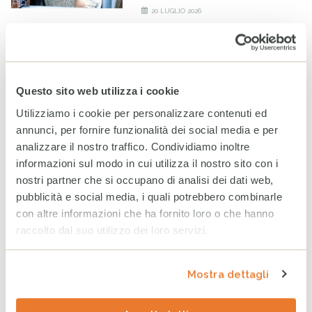
20 LUGLIO 2026
A Milano un nuovo spazio
per fare la differenza nella
vita di minorenni e famiglie
fragili
Questo sito web utilizza i cookie
24 GIUGNO 2026
Utilizziamo i cookie per personalizzare contenuti ed
annunci, per fornire funzionalità dei social media e per
Bilancio CESVI 2025. Il bene
analizzare il nostro traffico. Condividiamo inoltre
fatto per bene.
informazioni sul modo in cui utilizza il nostro sito con i
23 GIUGNO 2026
nostri partner che si occupano di analisi dei dati web,
pubblicità e social media, i quali potrebbero combinarle
con altre informazioni che ha fornito loro o che hanno
raccolto dal suo utilizzo dei loro servizi.
CESVI presenta a Roma la
settima edizione dell’Indice
regionale sul
Mostra dettagli
maltrattamento e la cura
all’infanzia in Italia
8 GIUGNO 2026