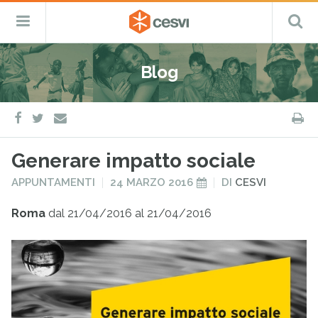
CESVI
Menu
C
Fondazione
–
Primario
ETS
Salta
Cooperazione,
al
Emergenza
Blog
contenuto
e
Sviluppo
facebook
twitter
S
e-
mail
Generare impatto sociale
PUBBLICATO
PUBBLICATO
APPUNTAMENTI
24 MARZO 2016
DI
CESVI
IN
IL
Roma
dal 21/04/2016 al 21/04/2016