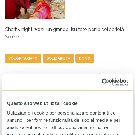
Charity night 2022: un grande risultato per la solidarietà
Notizie
Tag
VOLONTARIATO
SOLIDARIETÀ
DONO
ULTIMI ARTICOLI
Rendiconto Campagna
Solidale CESVI 2025 “Diamo
un tetto alla speranza” con il
Questo sito web utilizza i cookie
supporto informativo di Rai
Per la Sostenibilità – ESG
Utilizziamo i cookie per personalizzare contenuti ed
annunci, per fornire funzionalità dei social media e per
20 LUGLIO 2026
analizzare il nostro traffico. Condividiamo inoltre
informazioni sul modo in cui utilizza il nostro sito con i