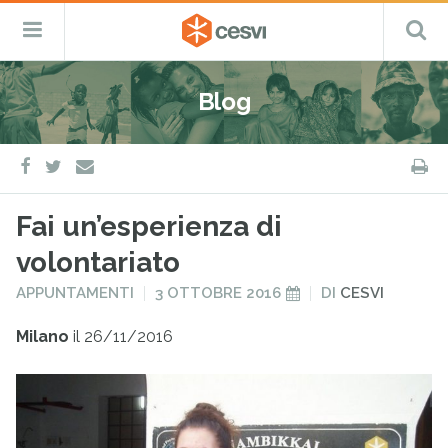
CESVI
Menu
C
Fondazione
–
Primario
ETS
Salta
Cooperazione,
al
Emergenza
Blog
contenuto
e
Sviluppo
facebook
twitter
S
e-
mail
Fai un’esperienza di
volontariato
PUBBLICATO
PUBBLICATO
APPUNTAMENTI
3 OTTOBRE 2016
DI
CESVI
IN
IL
Milano
il 26/11/2016