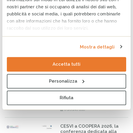
A Milano un nuovo spazio
per fare la differenza nella
nostri partner che si occupano di analisi dei dati web,
vita di minorenni e famiglie
pubblicità e social media, i quali potrebbero combinarle
fragili
con altre informazioni che ha fornito loro o che hanno
24 GIUGNO 2026
raccolto dal suo utilizzo dei loro servizi.
Bilancio CESVI 2025. Il bene
fatto per bene.
Mostra dettagli
23 GIUGNO 2026
Accetta tutti
Personalizza
CESVI presenta a Roma la
settima edizione dell’Indice
regionale sul
maltrattamento e la cura
Rifiuta
all’infanzia in Italia
8 GIUGNO 2026
CESVI a COOPERA 2026, la
conferenza dedicata alla