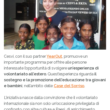
Cesvi, con il suo partner
YearOut
, promuove un
importante programma per offrire alle persone
interessate l’opportunità di svolgere
un’esperienza di
volontariato all’estero
. Quest’esperienza riguarda
il
sostegno e la promozione dell’educazione tra giovani
e bambini
, nell’ambito delle
Case del Sorriso
.
L’iniziativa nasce dalla convinzione che il volontariato
internazionale sia non solo un’occasione privilegiata di
confronto con altre culture e Paesi, di arricchimento