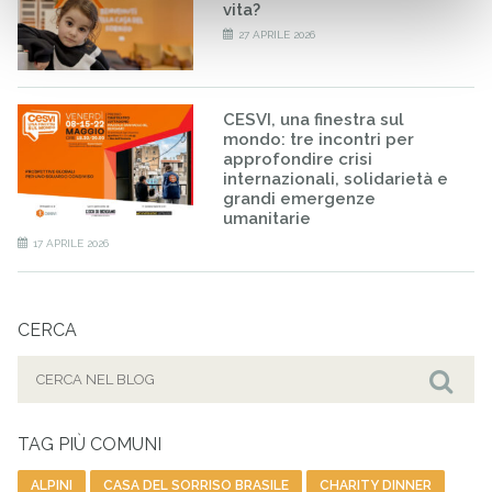
vita?
27 APRILE 2026
CESVI, una finestra sul
mondo: tre incontri per
approfondire crisi
internazionali, solidarietà e
grandi emergenze
umanitarie
17 APRILE 2026
CERCA
Cerca
per:
Cer
TAG PIÙ COMUNI
ALPINI
CASA DEL SORRISO BRASILE
CHARITY DINNER