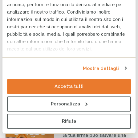
annunci, per fornire funzionalità dei social media e per
settima edizione dell’Indice
regionale sul
analizzare il nostro traffico. Condividiamo inoltre
maltrattamento e la cura
informazioni sul modo in cui utilizza il nostro sito con i
all’infanzia in Italia
nostri partner che si occupano di analisi dei dati web,
8 GIUGNO 2026
pubblicità e social media, i quali potrebbero combinarle
con altre informazioni che ha fornito loro o che hanno
CESVI a COOPERA 2026, la
raccolto dal suo utilizzo dei loro servizi.
conferenza dedicata alla
cooperazione allo sviluppo
26 MAGGIO 2026
Mostra dettagli
Accetta tutti
RISE-UP: al via il percorso
formativo per minori
stranieri non accompagnati
Personalizza
20 MAGGIO 2026
Rifiuta
Il tuo 5×1000 a CESVI: come
la tua firma può salvare una