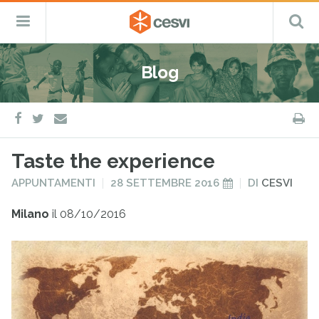
CESVI
Menu
C
Fondazione
–
Primario
ETS
Salta
Cooperazione,
al
Emergenza
Blog
contenuto
e
Sviluppo
facebook
twitter
S
e-
mail
Taste the experience
PUBBLICATO
PUBBLICATO
APPUNTAMENTI
28 SETTEMBRE 2016
DI
CESVI
IN
IL
Milano
il 08/10/2016