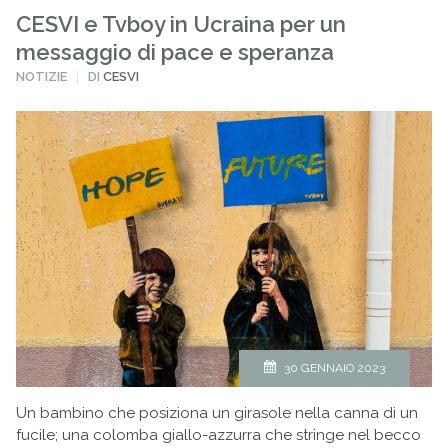
CESVI e Tvboy in Ucraina per un
messaggio di pace e speranza
PUBBLICATO
NOTIZIE
DI
CESVI
IN
30 GENNAIO 2023
Un bambino che posiziona un girasole nella canna di un
fucile; una colomba giallo-azzurra che stringe nel becco