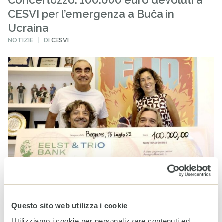
Concertozzo: 100.000 euro devoluti a
CESVI per l’emergenza a Buča in
Ucraina
PUBBLICATO
NOTIZIE
DI
CESVI
IN
1 AGOSTO 2022
Questo sito web utilizza i cookie
Grande successo per IL CONCERTOZZO all’Arena Fiera
Bergamo, la festa di fine sfiga che ha celebrato la ripresa
Utilizziamo i cookie per personalizzare contenuti ed