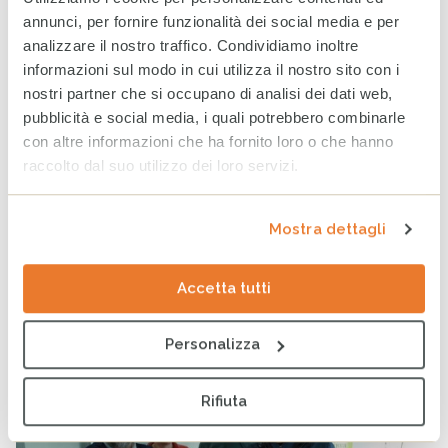
della musica live, fortemente voluta da ELIO E LE STORIE
annunci, per fornire funzionalità dei social media e per
TESE, TRIO MEDUSA e CESVI a coronamento del progetto
analizzare il nostro traffico. Condividiamo inoltre
#insiemeperlamusica. Grazie ai tanti fan accorsi
informazioni sul modo in cui utilizza il nostro sito con i
all’evento, sold out con 7.500 biglietti venduti, sono stati
nostri partner che si occupano di analisi dei dati web,
raccolti 100.000 euro da devolvere per l’Emergenza
pubblicità e social media, i quali potrebbero combinarle
Ucraina! Oggi, lunedì 1 agosto, Elio e le […]
con altre informazioni che ha fornito loro o che hanno
raccolto dal suo utilizzo dei loro servizi.
continua
Mostra dettagli
Ucraina: Cesvi a Buča incontra il
Sindaco per impostare l’intervento di
Accetta tutti
ricostruzione
PUBBLICATO
NOTIZIE
DI
CESVI
IN
Personalizza
Rifiuta