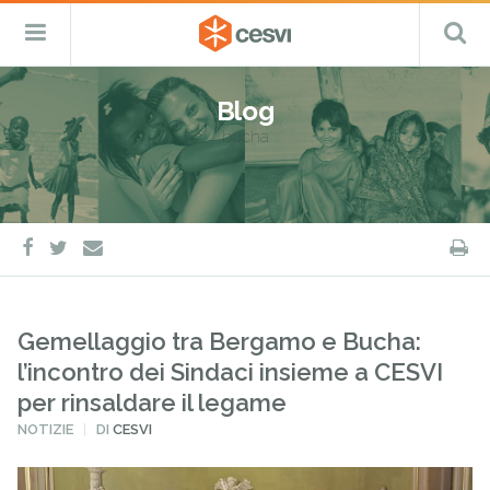
CESVI
Menu
C
Fondazione
–
Primario
ETS
Salta
Cooperazione,
al
Emergenza
Blog
contenuto
e
bucha
Sviluppo
facebook
twitter
S
e-
mail
Gemellaggio tra Bergamo e Bucha:
l’incontro dei Sindaci insieme a CESVI
per rinsaldare il legame
PUBBLICATO
NOTIZIE
DI
CESVI
IN