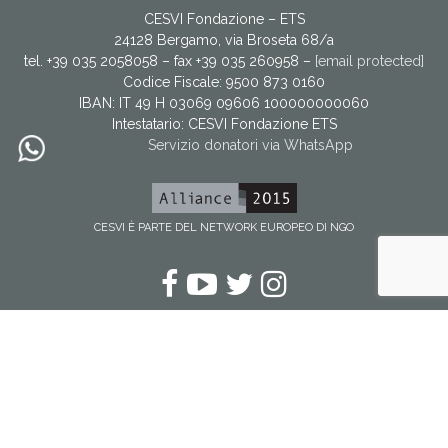
CESVI Fondazione – ETS
24128 Bergamo, via Broseta 68/a
tel. +39 035 2058058 – fax +39 035 260958 –
[email protected]
Codice Fiscale: 9500 873 0160
IBAN: IT 49 H 03069 09606 100000000060
Intestatario:
CESVI Fondazione ETS
Servizio donatori via WhatsApp
CESVI È PARTE DEL NETWORK EUROPEO DI NGO
Facebook
YouTube
Twitter
Instagram
Copyright
Condizioni di utilizzo
Note sulla privacy
Benefici fiscali
Partners
Configurazione Cookie