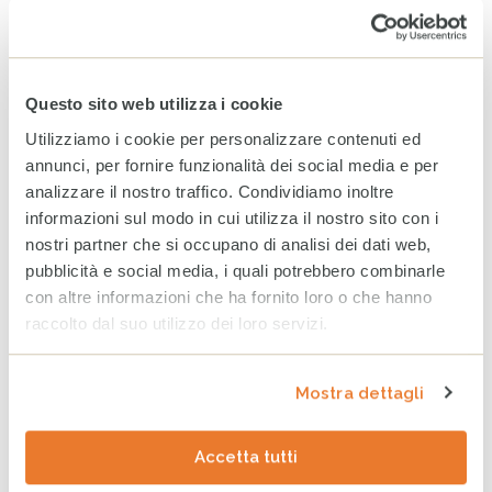
Giugno 2026
Maggio 2026
Aprile 2026
Questo sito web utilizza i cookie
Marzo 2026
Utilizziamo i cookie per personalizzare contenuti ed
annunci, per fornire funzionalità dei social media e per
analizzare il nostro traffico. Condividiamo inoltre
ARCHIVIO
informazioni sul modo in cui utilizza il nostro sito con i
2025
2024
2023
nostri partner che si occupano di analisi dei dati web,
pubblicità e social media, i quali potrebbero combinarle
Dicembre
con altre informazioni che ha fornito loro o che hanno
raccolto dal suo utilizzo dei loro servizi.
Novembre
Ottobre
Mostra dettagli
Settembre
Agosto
Accetta tutti