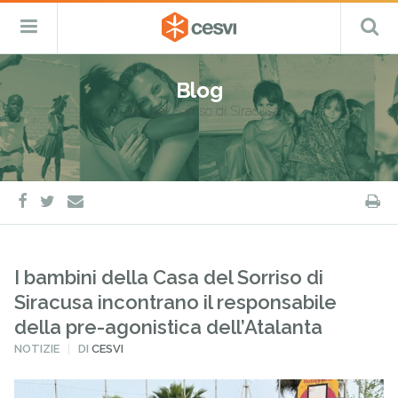
CESVI
Menu
C
Fondazione
–
Primario
ETS
Salta
Cooperazione,
al
Emergenza
Blog
contenuto
e
Casa del Sorriso di Siracusa
Sviluppo
facebook
twitter
S
e-
mail
I bambini della Casa del Sorriso di
Siracusa incontrano il responsabile
della pre-agonistica dell’Atalanta
PUBBLICATO
NOTIZIE
DI
CESVI
IN