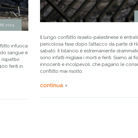
RE 2023
Il lungo conflitto israelo-palestinese è entra
pericolosa fase dopo l’attacco da parte di H
flitto infuoca
sabato. Il bilancio è estremamente drammati
endo sangue e
sono infatti migliaia i morti e feriti. Siamo al fian
 rispettivi
innocenti e incolpevoli, che pagano le con
00 feriti in
conflitto mai risolto.
continua