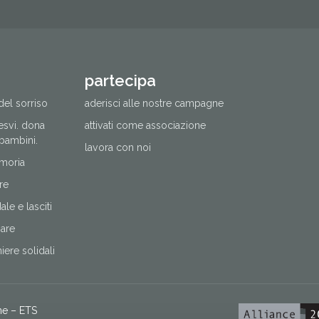
partecipa
del sorriso
aderisci alle nostre campagne
cesvi. dona
attivati come associazione
 bambini.
lavora con noi
moria
re
le e lasciti
nare
ere solidali
ne – ETS