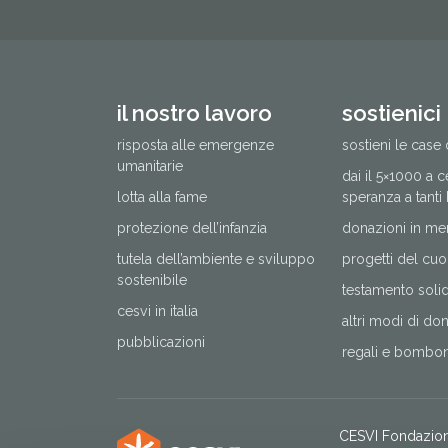
il nostro lavoro
sostienici
risposta alle emergenze
sostieni le case 
umanitarie
dai il 5×1000 a 
lotta alla fame
speranza a tanti
protezione dell’infanzia
donazioni in me
tutela dell’ambiente e sviluppo
progetti del cuo
sostenibile
testamento solida
cesvi in italia
altri modi di do
pubblicazioni
regali e bomboni
CESVI Fondazio