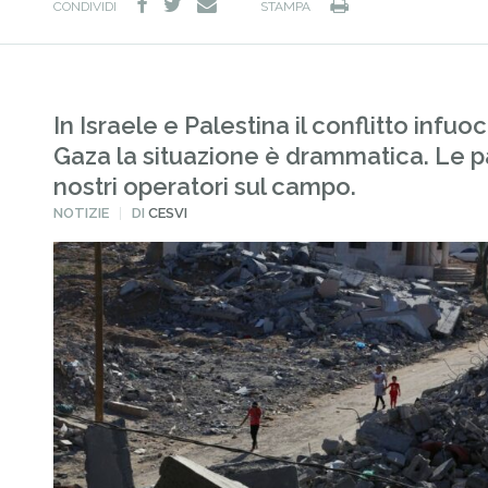
facebook
twitter
Stampa
e-
CONDIVIDI
STAMPA
mail
In Israele e Palestina il conflitto infuoc
Gaza la situazione è drammatica. Le p
nostri operatori sul campo.
PUBBLICATO
NOTIZIE
DI
CESVI
IN