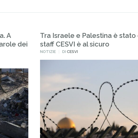
a. A
Tra Israele e Palestina è stato 
arole dei
staff CESVI è al sicuro
PUBBLICATO
NOTIZIE
DI
CESVI
IN