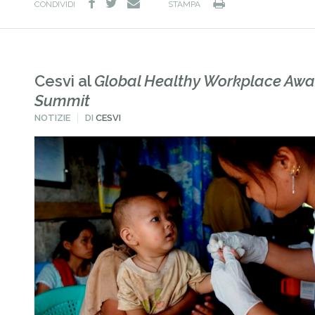
facebook
twitter
Stampa
e-
CONDIVIDI
STAMPA
mail
Cesvi al
Global Healthy Workplace Awa
Summit
PUBBLICATO
NOTIZIE
DI
CESVI
IN