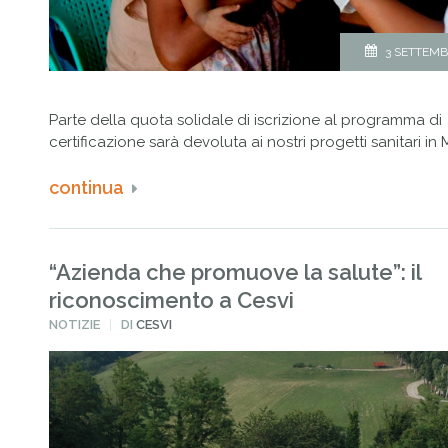
3 SETTEMB
Parte della quota solidale di iscrizione al programma di
certificazione sarà devoluta ai nostri progetti sanitari in
continua
“Azienda che promuove la salute”: il
riconoscimento a Cesvi
PUBBLICATO
NOTIZIE
DI
CESVI
IN