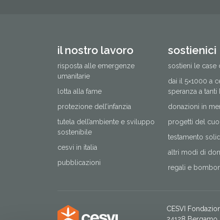
il nostro lavoro
sostienici
risposta alle emergenze
sostieni le case 
umanitarie
dai il 5×1000 a 
lotta alla fame
speranza a tanti
protezione dell’infanzia
donazioni in me
tutela dell’ambiente e sviluppo
progetti del cuo
sostenibile
testamento solida
cesvi in italia
altri modi di do
pubblicazioni
regali e bomboni
CESVI Fondazio
24128 Bergamo, 