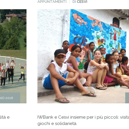
PUBBLICATO
APPUNTAMENTI
DI
CESVI
IN
AIO 2016
ità e
IWBank e Cesvi insieme per i più piccoli: visit
giochi e solidarietà.