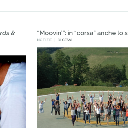
rds &
“Moovin’”: in “corsa” anche lo s
PUBBLICATO
NOTIZIE
DI
CESVI
IN