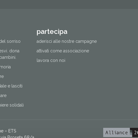
partecipa
del sorriso
aderisci alle nostre campagne
cesvi. dona
attivati come associazione
 bambini.
lavora con noi
moria
re
le e lasciti
nare
ere solidali
ne – ETS
via Broseta 68/a