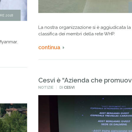
RE 2018
La nostra organizzazione si è aggiudicata la 
classifica dei membri della rete WHP.
 Myanmar.
continua
Cesvi è “Azienda che promuove
PUBBLICATO
NOTIZIE
DI
CESVI
IN