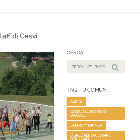
taff di Cesvi
CERCA
Cerca
per:
Cerca
TAG PIÙ COMUNI
ALPINI
CASA DEL SORRISO
BRASILE
CHARITY DINNER
OSPEDALE DA CAMPO
BERGAMO