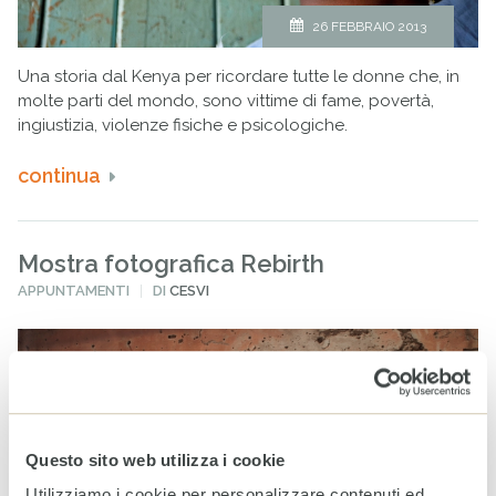
26 FEBBRAIO 2013
Una storia dal Kenya per ricordare tutte le donne che, in
molte parti del mondo, sono vittime di fame, povertà,
ingiustizia, violenze fisiche e psicologiche.
continua
Mostra fotografica Rebirth
PUBBLICATO
APPUNTAMENTI
DI
CESVI
IN
Questo sito web utilizza i cookie
Utilizziamo i cookie per personalizzare contenuti ed