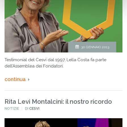
30 GENNAIO 2013
Testimonial del Cesvi dal 1997, Lella Costa fa parte
dell’Assemblea dei Fondatori.
continua
Rita Levi Montalcini: il nostro ricordo
PUBBLICATO
NOTIZIE
DI
CESVI
IN