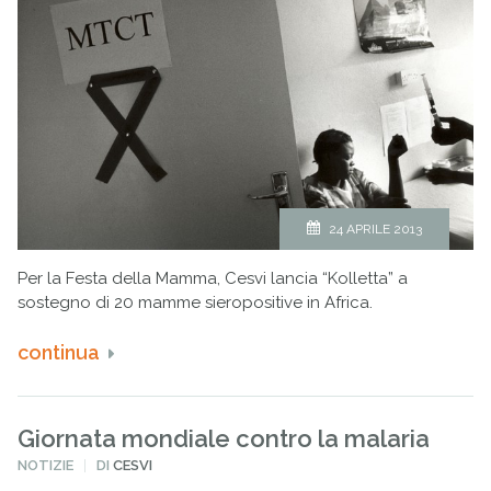
24 APRILE 2013
Per la Festa della Mamma, Cesvi lancia “Kolletta” a
sostegno di 20 mamme sieropositive in Africa.
continua
Giornata mondiale contro la malaria
PUBBLICATO
NOTIZIE
DI
CESVI
IN