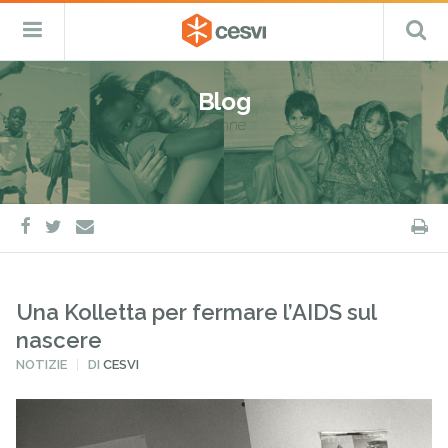
CESVI
Menu
C
Fondazione
–
Primario
ETS
Salta
Cooperazione,
al
Emergenza
Blog
contenuto
e
donne
Sviluppo
facebook
twitter
S
e-
mail
Una Kolletta per fermare l’AIDS sul
nascere
PUBBLICATO
NOTIZIE
DI
CESVI
IN