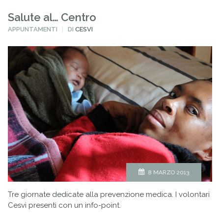
Salute al… Centro
PUBBLICATO
APPUNTAMENTI
DI
CESVI
IN
8 MARZO 2013
Tre giornate dedicate alla prevenzione medica. I volontari
Cesvi presenti con un info-point.