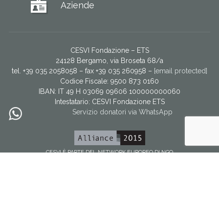
Aziende
CESVI Fondazione – ETS
24128 Bergamo, via Broseta 68/a
tel. +39 035 2058058 – fax +39 035 260958 –
[email protected]
Codice Fiscale: 9500 873 0160
IBAN: IT 49 H 03069 09606 100000000060
Intestatario:
CESVI Fondazione ETS
Servizio donatori via WhatsApp
CESVI È PARTE DEL NETWORK EUROPEO DI NGO
Facebook
YouTube
Twitter
Instagram