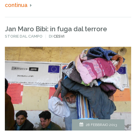
continua
Jan Maro Bibi: in fuga dal terrore
PUBBLICATO
STORIE DAL CAMPO
DI
CESVI
IN
28 FEBBRAIO 2013