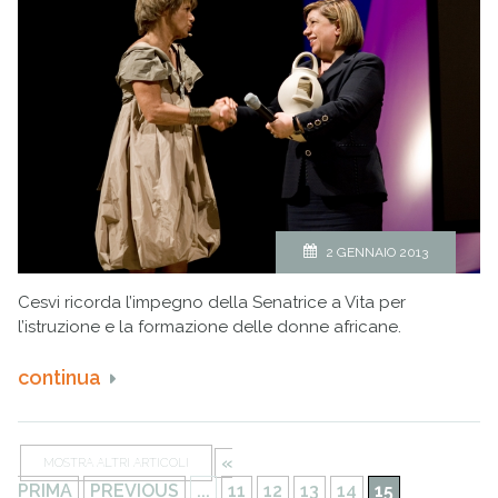
2 GENNAIO 2013
Cesvi ricorda l’impegno della Senatrice a Vita per
l’istruzione e la formazione delle donne africane.
continua
«
MOSTRA ALTRI ARTICOLI
PRIMA
PREVIOUS
...
11
12
13
14
15