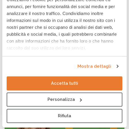
annunci, per fornire funzionalità dei social media e per
analizzare il nostro traffico. Condividiamo inoltre
informazioni sul modo in cui utilizza il nostro sito con i
nostri partner che si occupano di analisi dei dati web,
1 FEBBRAIO 2013
pubblicità e social media, i quali potrebbero combinarle
con altre informazioni che ha fornito loro o che hanno
Cesvi e Welthungerhilfe presentano una mostra
raccolto dal suo utilizzo dei loro servizi.
fotografica su Mogadiscio.
continua
Mostra dettagli
Accetta tutti
A Lella Costa il Premio Vhernier
PUBBLICATO
NOTIZIE
DI
CESVI
IN
Personalizza
Rifiuta