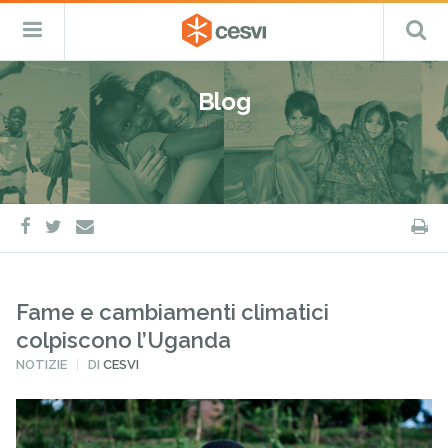
CESVI
Menu
C
Fondazione
–
Primario
ETS
Salta
Cooperazione,
al
Emergenza
Blog
contenuto
e
ghi2023
Sviluppo
facebook
twitter
S
e-
mail
Fame e cambiamenti climatici
colpiscono l’Uganda
PUBBLICATO
NOTIZIE
DI
CESVI
IN