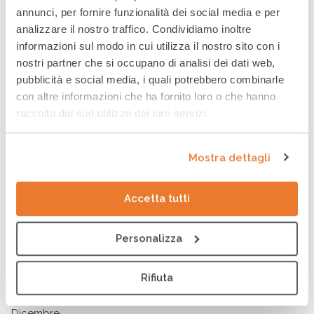
annunci, per fornire funzionalità dei social media e per
VOLLEY BERGAMO
analizzare il nostro traffico. Condividiamo inoltre
informazioni sul modo in cui utilizza il nostro sito con i
ARCHIVIO
nostri partner che si occupano di analisi dei dati web,
pubblicità e social media, i quali potrebbero combinarle
Agosto 2026
con altre informazioni che ha fornito loro o che hanno
Luglio 2026
raccolto dal suo utilizzo dei loro servizi.
Giugno 2026
Mostra dettagli
Maggio 2026
Aprile 2026
Accetta tutti
Marzo 2026
Personalizza
ARCHIVIO
Rifiuta
2025
2024
2023
Dicembre