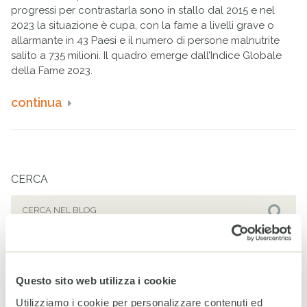
progressi per contrastarla sono in stallo dal 2015 e nel
2023 la situazione è cupa, con la fame a livelli grave o
allarmante in 43 Paesi e il numero di persone malnutrite
salito a 735 milioni. Il quadro emerge dall’Indice Globale
della Fame 2023.
continua
CERCA
Cerca
per:
Cer
TAG PIÙ COMUNI
ALPINI
CASA DEL SORRISO BRASILE
CHARITY DINNER
Questo sito web utilizza i cookie
OSPEDALE DA CAMPO BERGAMO
TUTORI DI RESILIENZA
Utilizziamo i cookie per personalizzare contenuti ed