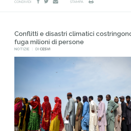
facebook
twitter
Stampa
e-
CONDIVIDI
STAMPA
mail
Conflitti e disastri climatici costringon
fuga milioni di persone
PUBBLICATO
NOTIZIE
DI
CESVI
IN