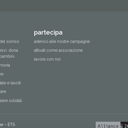
partecipa
del sorriso
aderisci alle nostre campagne
cesvi. dona
attivati come associazione
 bambini.
lavora con noi
moria
re
le e lasciti
nare
ere solidali
ne – ETS