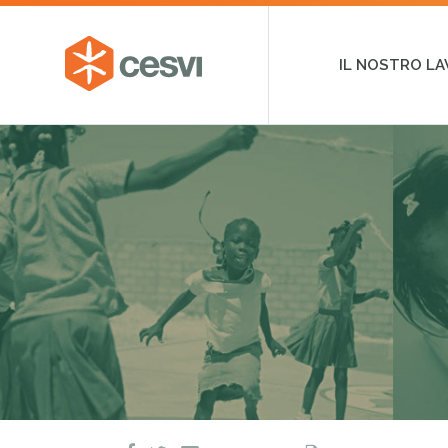
Salta
al
CESVI
contenuto
Fondazione
IL NOSTRO L
–
ETS
Cooperazione,
Emergenza
e
Sviluppo