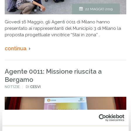
22 MAGGIO 2019
Giovedi 16 Maggio, gli Agenti 0011 di Milano hanno
presentato ai rappresentanti del Municipio 3 di Milano la
proposta progettuale vincitrice “Stai in zona” .
continua
Agente 0011: Missione riuscita a
Bergamo
PUBBLICATO
NOTIZIE
DI
CESVI
IN