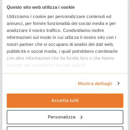
Questo sito web utilizza i cookie
Utilizziamo i cookie per personalizzare contenuti ed
annunci, per fornire funzionalità dei social media e per
analizzare il nostro traffico. Condividiamo inoltre
informazioni sul modo in cui utilizza il nostro sito con i
13 APRILE 2019
nostri partner che si occupano di analisi dei dati web,
pubblicità e social media, i quali potrebbero combinarle
Le scuole della città hanno consegnato ai candidati
con altre informazioni che ha fornito loro o che hanno
sindaco le proposte per migliorare l’inclusione nel
raccolto dal suo utilizzo dei loro servizi.
quartiere di Boccaleone.
continua
Mostra dettagli
Accetta tutti
CERCA
Personalizza
Cerca
per: