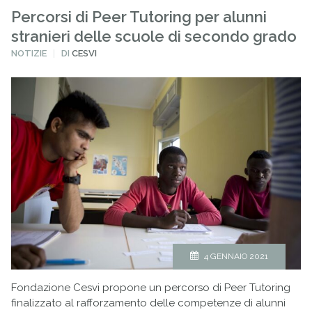
Percorsi di Peer Tutoring per alunni
stranieri delle scuole di secondo grado
PUBBLICATO
NOTIZIE
DI
CESVI
IN
4 GENNAIO 2021
Fondazione Cesvi propone un percorso di Peer Tutoring
finalizzato al rafforzamento delle competenze di alunni