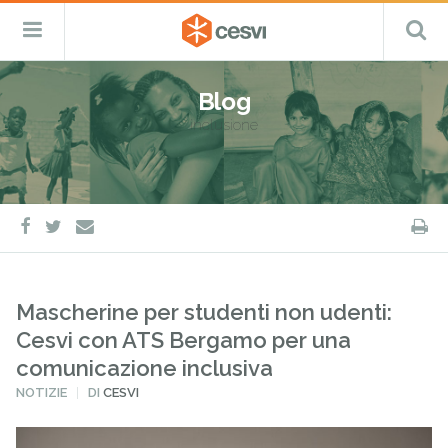
CESVI
Menu
C
Fondazione
–
Primario
ETS
Salta
Cooperazione,
al
Emergenza
Blog
contenuto
e
inclusione
Sviluppo
facebook
twitter
S
e-
mail
Mascherine per studenti non udenti:
Cesvi con ATS Bergamo per una
comunicazione inclusiva
PUBBLICATO
NOTIZIE
DI
CESVI
IN