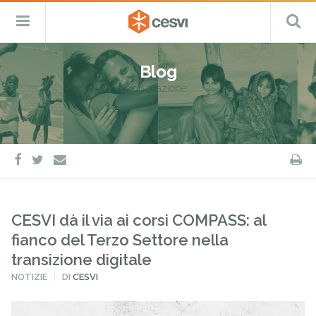
CESVI
Menu
C
Fondazione
–
Primario
ETS
Salta
Cooperazione,
al
Emergenza
Blog
contenuto
e
innovazione
Sviluppo
facebook
twitter
S
e-
mail
CESVI dà il via ai corsi COMPASS: al
fianco del Terzo Settore nella
transizione digitale
PUBBLICATO
NOTIZIE
DI
CESVI
IN