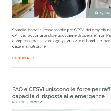
24 MAR
Somalia. Isabella, responsabile per CESVI dei progetti n
d’Africa, racconta le sfide quotidiane di operare in un P
complesso per salvare ogni giorno vite di bambine, bam
dalla malnutrizione.
continua
FAO e CESVI uniscono le forze per raff
capacità di risposta alle emergenze
PUBBLICATO
NOTIZIE
DI
CESVI
IN