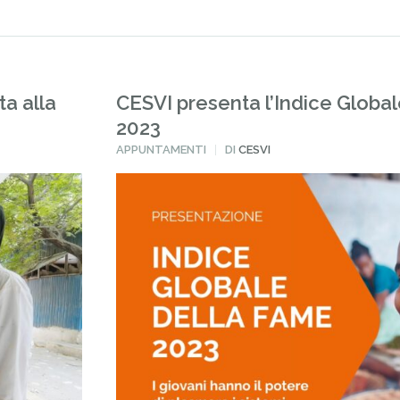
ta alla
CESVI presenta l’Indice Globa
2023
PUBBLICATO
APPUNTAMENTI
DI
CESVI
IN