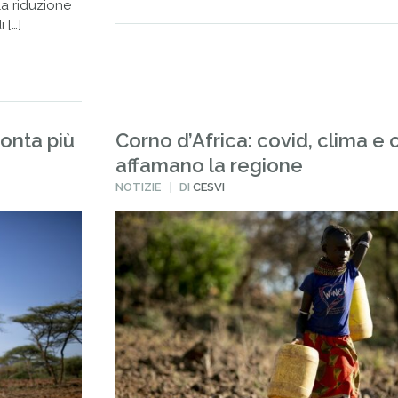
la riduzione
 […]
conta più
Corno d’Africa: covid, clima e c
affamano la regione
PUBBLICATO
NOTIZIE
DI
CESVI
IN