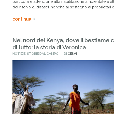
particolare attenzione alla riabilitazione ambientale e al
del rischio di disastri, nonché al sostegno ai proprietari di
continua
Nel nord del Kenya, dove il bestiame 
di tutto: la storia di Veronica
PUBBLICATO
NOTIZIE
,
STORIE DAL CAMPO
DI
CESVI
IN