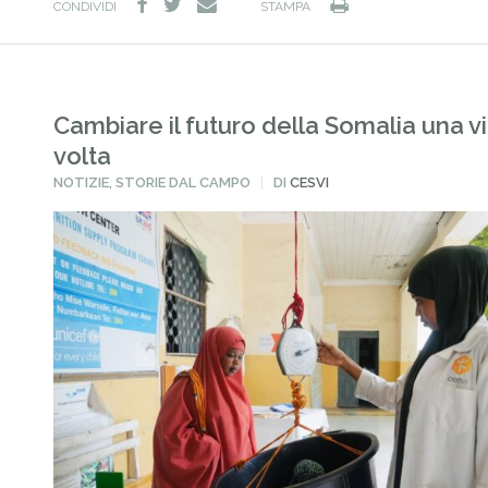
facebook
twitter
Stampa
e-
CONDIVIDI
STAMPA
mail
Cambiare il futuro della Somalia una vi
volta
PUBBLICATO
NOTIZIE
,
STORIE DAL CAMPO
DI
CESVI
IN