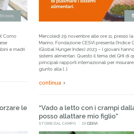
ZO 2025
el Corno
Mercoledì 29 novembre alle ore 11, presso la
aese
Marino, Fondazione CESVI presenta l’Indice 
bini e madri
(Global Hunger Index) 2023 – I giovani hanno 
sistemi alimentari. Questo il tema del GHI di 
principali rapporti internazionali per misura
giunto alla […]
continua
orzare le
“Vado a letto con i crampi dal
posso allattare mio figlio”
PUBBLICATO
STORIE DAL CAMPO
DI
CESVI
IN