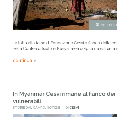
22 FEBBRA
La lotta alla fame di Fondazione Cesvi a fianco delle co
nella Contea di Isiolo in Kenya, area colpita da estrema s
continua
In Myanmar Cesvi rimane al fianco dei 
vulnerabili
PUBBLICATO
STORIE DAL CAMPO
,
NOTIZIE
DI
CESVI
IN