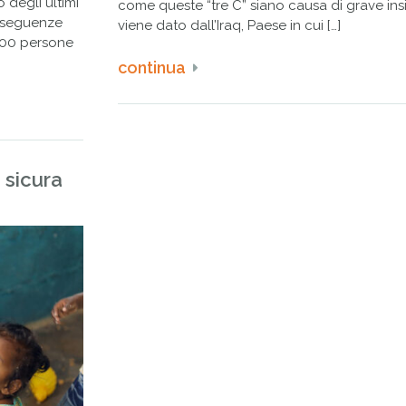
 degli ultimi
come queste “tre C” siano causa di grave ins
onseguenze
viene dato dall’Iraq, Paese in cui […]
000 persone
continua
 sicura