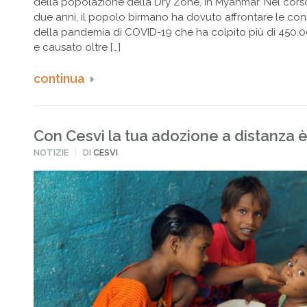
della popolazione della Dry Zone, in Myanmar. Nel corso
due anni, il popolo birmano ha dovuto affrontare le c
della pandemia di COVID-19 che ha colpito più di 450.
e causato oltre […]
continua
Con Cesvi la tua adozione a distanza è
PUBBLICATO
NOTIZIE
DI
CESVI
IN