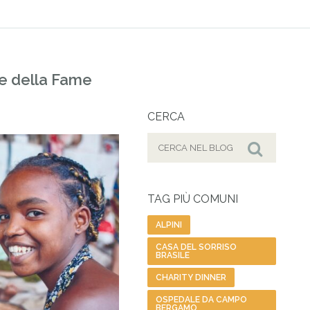
le della Fame
CERCA
Cerca
per:
Cerca
TAG PIÙ COMUNI
ALPINI
CASA DEL SORRISO
BRASILE
CHARITY DINNER
OSPEDALE DA CAMPO
BERGAMO