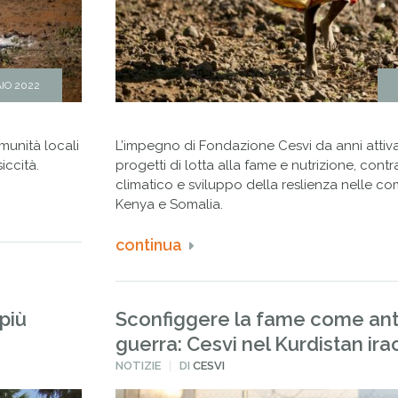
IO 2022
munità locali
L’impegno di Fondazione Cesvi da anni attiv
iccità.
progetti di lotta alla fame e nutrizione, con
climatico e sviluppo della reslienza nelle co
Kenya e Somalia.
continua
più
Sconfiggere la fame come ant
guerra: Cesvi nel Kurdistan ir
PUBBLICATO
NOTIZIE
DI
CESVI
IN