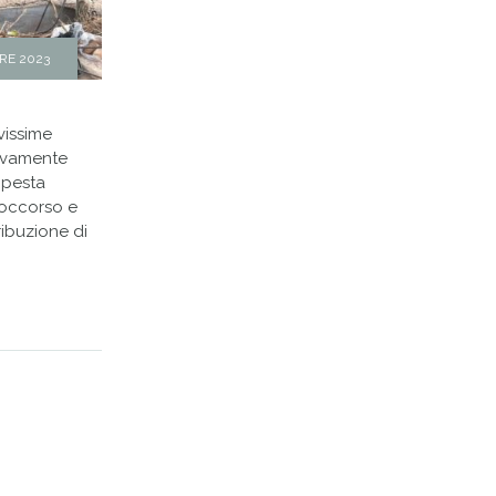
RE 2023
avissime
tivamente
mpesta
 soccorso e
ribuzione di