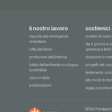
il nostro lavoro
sostienici
risposta alle emergenze
sostieni le case 
umanitarie
dai il 5×1000 a 
lotta alla fame
speranza a tanti
protezione dell’infanzia
donazioni in me
tutela dell’ambiente e sviluppo
progetti del cuo
sostenibile
testamento solida
cesvi in italia
altri modi di do
pubblicazioni
regali e bomboni
CESVI Fondazio