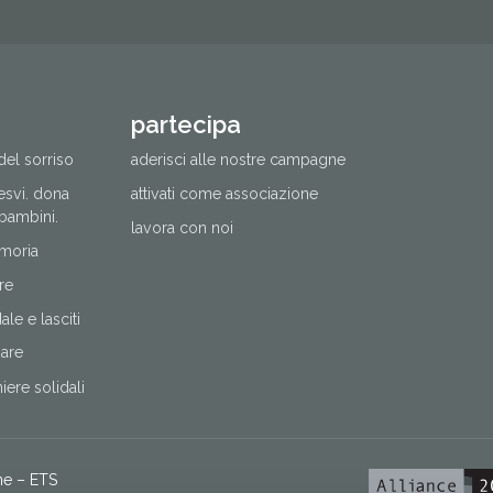
partecipa
del sorriso
aderisci alle nostre campagne
cesvi. dona
attivati come associazione
 bambini.
lavora con noi
moria
re
le e lasciti
nare
ere solidali
ne – ETS