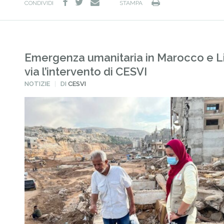
facebook
twitter
Stampa
e-
CONDIVIDI
STAMPA
mail
Emergenza umanitaria in Marocco e Lib
via l’intervento di CESVI
PUBBLICATO
NOTIZIE
DI
CESVI
IN