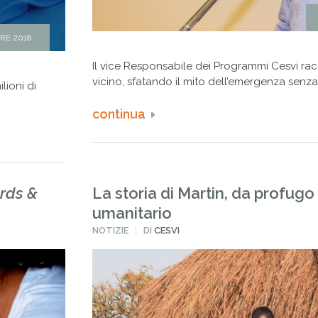
RE 2018
Il vice Responsabile dei Programmi Cesvi rac
vicino, sfatando il mito dell’emergenza senza 
lioni di
continua
rds &
La storia di Martin, da profug
umanitario
PUBBLICATO
NOTIZIE
DI
CESVI
IN