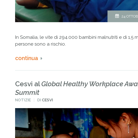
24 OTTOB
In Somalia, le vite di 294.000 bambini malnutriti e di 1,5 mi
persone sono a rischio.
continua
Cesvi al
Global Healthy Workplace Awa
Summit
PUBBLICATO
NOTIZIE
DI
CESVI
IN