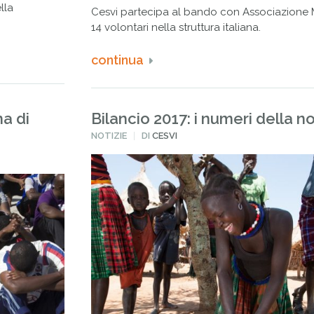
lla
Cesvi partecipa al bando con Associazione M
14 volontari nella struttura italiana.
continua
ma di
Bilancio 2017: i numeri della n
PUBBLICATO
NOTIZIE
DI
CESVI
IN