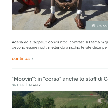
27 GIUG
Aderiamo all’appello congiunto: i contrasti sul tema mi
devono essere risolti mettendo a rischio le vite delle pe
continua
“Moovin’”: in “corsa” anche lo staff di 
PUBBLICATO
NOTIZIE
DI
CESVI
IN