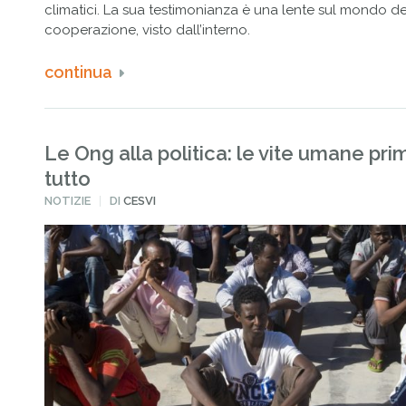
climatici. La sua testimonianza è una lente sul mondo de
cooperazione, visto dall’interno.
continua
Le Ong alla politica: le vite umane pri
tutto
PUBBLICATO
NOTIZIE
DI
CESVI
IN