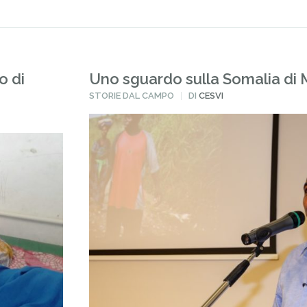
o di
Uno sguardo sulla Somalia d
PUBBLICATO
STORIE DAL CAMPO
DI
CESVI
IN