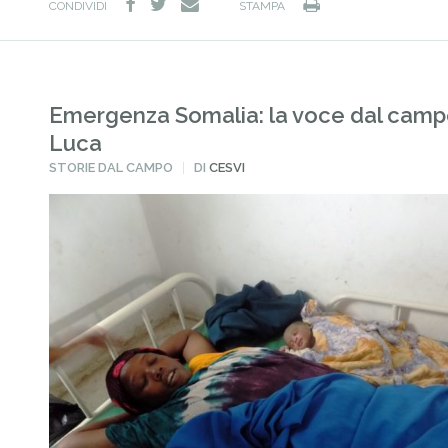
facebook
twitter
Stampa
e-
CONDIVIDI
STAMPA
mail
Emergenza Somalia: la voce dal camp
Luca
PUBBLICATO
STORIE DAL CAMPO
DI
CESVI
IN