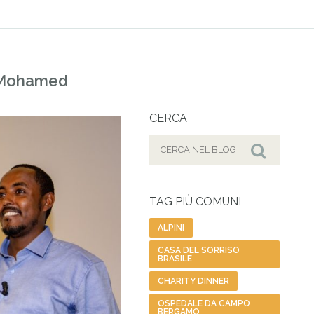
i Mohamed
CERCA
Cerca
per:
Cerca
TAG PIÙ COMUNI
ALPINI
CASA DEL SORRISO
BRASILE
CHARITY DINNER
OSPEDALE DA CAMPO
BERGAMO