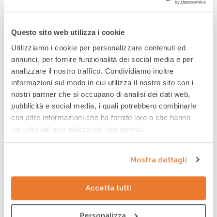
Aprile 2026
Marzo 2026
Questo sito web utilizza i cookie
Utilizziamo i cookie per personalizzare contenuti ed
ARCHIVIO
annunci, per fornire funzionalità dei social media e per
analizzare il nostro traffico. Condividiamo inoltre
2025
2024
2023
informazioni sul modo in cui utilizza il nostro sito con i
nostri partner che si occupano di analisi dei dati web,
Dicembre
pubblicità e social media, i quali potrebbero combinarle
con altre informazioni che ha fornito loro o che hanno
Novembre
raccolto dal suo utilizzo dei loro servizi.
Ottobre
Settembre
Mostra dettagli
Agosto
Accetta tutti
Luglio
Giugno
Personalizza