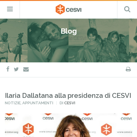
CESVI
Menu
C
Fondazione
–
Primario
ETS
Salta
Cooperazione,
al
Emergenza
Blog
contenuto
e
Presidente CESVI
Sviluppo
facebook
twitter
S
e-
mail
Ilaria Dallatana alla presidenza di CESVI
PUBBLICATO
NOTIZIE
,
APPUNTAMENTI
DI
CESVI
IN