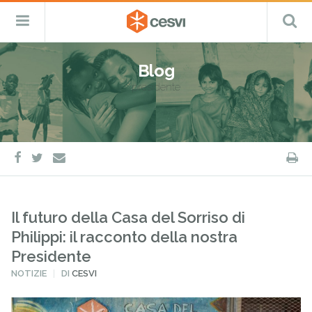
CESVI
Menu
C
Fondazione
–
Primario
ETS
Salta
Cooperazione,
al
Emergenza
Blog
contenuto
e
presidente
Sviluppo
facebook
twitter
S
e-
mail
Il futuro della Casa del Sorriso di
Philippi: il racconto della nostra
Presidente
PUBBLICATO
NOTIZIE
DI
CESVI
IN