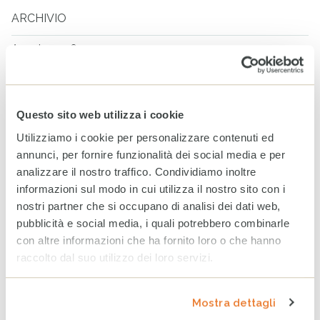
ARCHIVIO
Agosto 2026
Luglio 2026
Giugno 2026
Questo sito web utilizza i cookie
Maggio 2026
Utilizziamo i cookie per personalizzare contenuti ed
Aprile 2026
annunci, per fornire funzionalità dei social media e per
analizzare il nostro traffico. Condividiamo inoltre
Marzo 2026
informazioni sul modo in cui utilizza il nostro sito con i
nostri partner che si occupano di analisi dei dati web,
ARCHIVIO
pubblicità e social media, i quali potrebbero combinarle
con altre informazioni che ha fornito loro o che hanno
2025
2024
2023
raccolto dal suo utilizzo dei loro servizi.
Dicembre
Mostra dettagli
Novembre