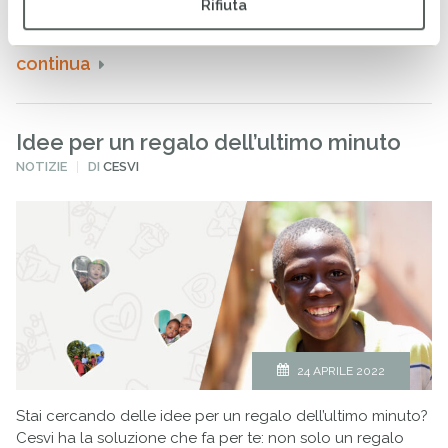
Rifiuta
internazionali e a un contesto storico e culturale di pregio.
continua
Idee per un regalo dell’ultimo minuto
PUBBLICATO
NOTIZIE
DI
CESVI
IN
24 APRILE 2022
Stai cercando delle idee per un regalo dell’ultimo minuto?
Cesvi ha la soluzione che fa per te: non solo un regalo