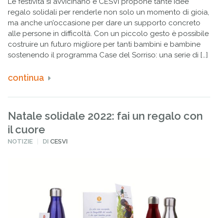
Le festività si avvicinano e CESVI propone tante idee
regalo solidali per renderle non solo un momento di gioia,
ma anche un’occasione per dare un supporto concreto
alle persone in difficoltà. Con un piccolo gesto è possibile
costruire un futuro migliore per tanti bambini e bambine
sostenendo il programma Case del Sorriso: una serie di […]
continua
Natale solidale 2022: fai un regalo con
il cuore
PUBBLICATO
NOTIZIE
DI
CESVI
IN