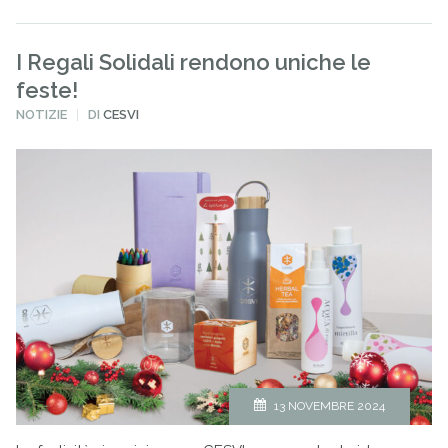
I Regali Solidali rendono uniche le
feste!
PUBBLICATO
NOTIZIE
DI
CESVI
IN
13 NOVEMBRE 2024