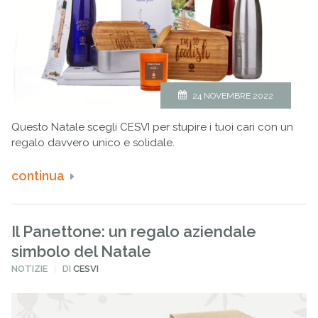
24 NOVEMBRE 2022
Questo Natale scegli CESVI per stupire i tuoi cari con un
regalo davvero unico e solidale.
continua
Il Panettone: un regalo aziendale
simbolo del Natale
PUBBLICATO
NOTIZIE
DI
CESVI
IN