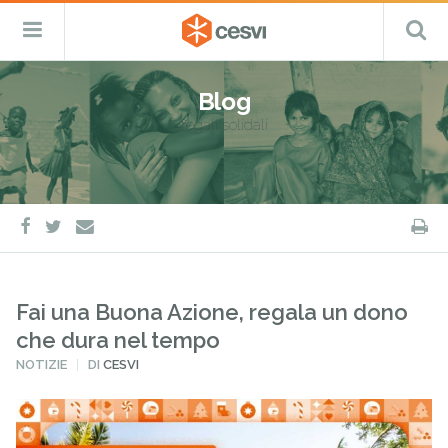
CESVI
Menu
C
Fondazione
–
Primario
ETS
Salta
Cooperazione,
al
Emergenza
Blog
contenuto
e
regali solidali
Sviluppo
facebook
twitter
S
e-
mail
Fai una Buona Azione, regala un dono
che dura nel tempo
PUBBLICATO
NOTIZIE
DI
CESVI
IN