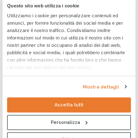
CESVI e il Festival Storie ad acquerello
Questo sito web utilizza i cookie
2022
Utilizziamo i cookie per personalizzare contenuti ed
PUBBLICATO
APPUNTAMENTI
DI
CESVI
annunci, per fornire funzionalità dei social media e per
IN
analizzare il nostro traffico. Condividiamo inoltre
informazioni sul modo in cui utilizza il nostro sito con i
nostri partner che si occupano di analisi dei dati web,
pubblicità e social media, i quali potrebbero combinarle
con altre informazioni che ha fornito loro o che hanno
raccolto dal suo utilizzo dei loro servizi.
Mostra dettagli
Accetta tutti
23 SETTEMBRE 2022
Personalizza
La manifestazione artistica Storie ad acquerello tornerà a
Bergamo il 23, 24 e 25 settembre, e riporterà la città in
un’atmosfera velata e magica, grazie ad artisti