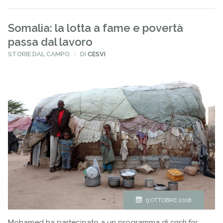
Somalia: la lotta a fame e povertà
passa dal lavoro
PUBBLICATO
STORIE DAL CAMPO
DI
CESVI
IN
9 OTTOBRE 2018
Mohamed ha partecipato a un programma di
cash for