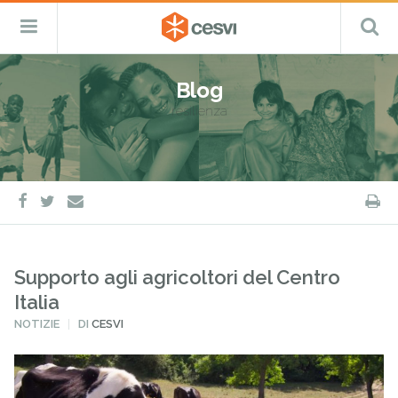
CESVI
Menu
C
Fondazione
–
Primario
ETS
Salta
Cooperazione,
al
Emergenza
Blog
contenuto
e
resilienza
Sviluppo
facebook
twitter
S
e-
mail
Supporto agli agricoltori del Centro
Italia
PUBBLICATO
NOTIZIE
DI
CESVI
IN