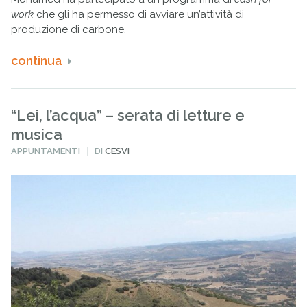
work
che gli ha permesso di avviare un’attività di
produzione di carbone.
continua
“Lei, l’acqua” – serata di letture e
musica
PUBBLICATO
APPUNTAMENTI
DI
CESVI
IN