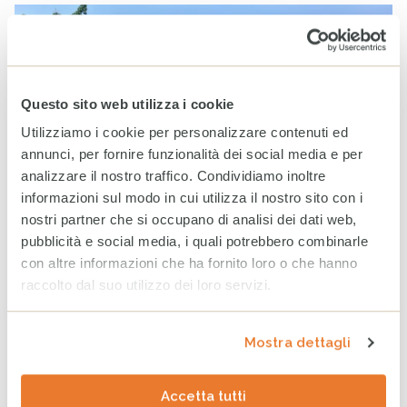
Questo sito web utilizza i cookie
Utilizziamo i cookie per personalizzare contenuti ed
annunci, per fornire funzionalità dei social media e per
analizzare il nostro traffico. Condividiamo inoltre
informazioni sul modo in cui utilizza il nostro sito con i
nostri partner che si occupano di analisi dei dati web,
22 APRILE 2018
pubblicità e social media, i quali potrebbero combinarle
con altre informazioni che ha fornito loro o che hanno
Nel giorno in cui si celebra il nostro Pianeta, condividiamo
raccolto dal suo utilizzo dei loro servizi.
una testimonianza di agricoltura resiliente al clima in
Myanmar.
Mostra dettagli
continua
Accetta tutti