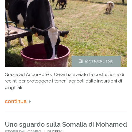
19 OTTOBRE 2018
Grazie ad AccorHotels, Cesvi ha avviato la costruzione di
recinti per proteggere i terreni agricoli dalle incursioni di
cinghiali.
continua
Uno sguardo sulla Somalia di Mohamed
PUBBLICATO
STORIE DAL CAMPO
DI
CESVI