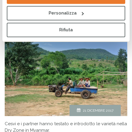
Agricoltura resiliente: 4 nuove varietà di
Personalizza
riso in risposta al clima che cambia
PUBBLICATO
NOTIZIE
DI
CESVI
IN
Rifiuta
21 DICEMBRE 2017
Cesvi e i partner hanno testato e introdotto le varietà nella
Dry Zone in Myanmar.