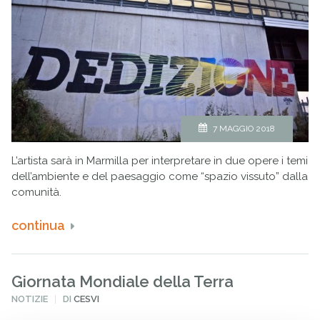
7 MAGGIO 2018
L’artista sarà in Marmilla per interpretare in due opere i temi
dell’ambiente e del paesaggio come “spazio vissuto” dalla
comunità.
continua
Giornata Mondiale della Terra
PUBBLICATO
NOTIZIE
DI
CESVI
IN