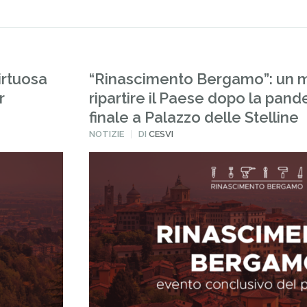
irtuosa
“Rinascimento Bergamo”: un m
r
ripartire il Paese dopo la pand
finale a Palazzo delle Stelline
PUBBLICATO
NOTIZIE
DI
CESVI
IN