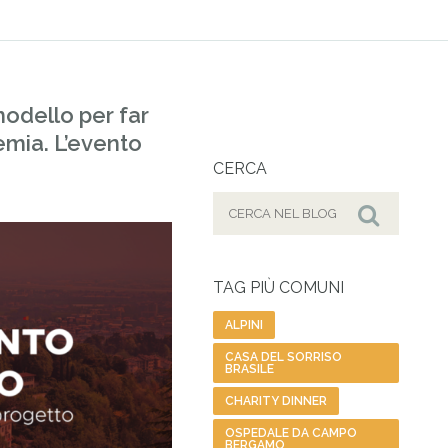
odello per far
emia. L’evento
CERCA
Cerca
per:
Cerca
TAG PIÙ COMUNI
ALPINI
CASA DEL SORRISO
BRASILE
CHARITY DINNER
OSPEDALE DA CAMPO
BERGAMO