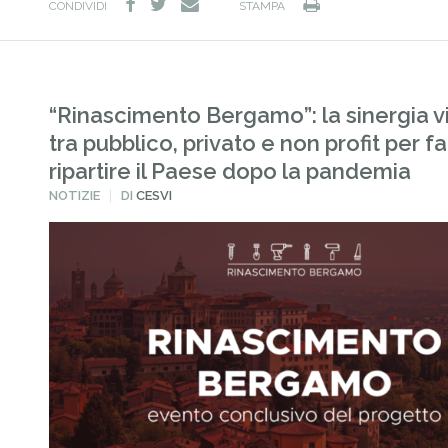
facebook
twitter
Stampa
e-
CONDIVIDI
STAMPA
mail
“Rinascimento Bergamo”: la sinergia v
tra pubblico, privato e non profit per fa
ripartire il Paese dopo la pandemia
PUBBLICATO
NOTIZIE
DI
CESVI
IN