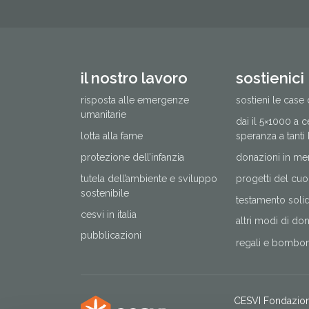
il nostro lavoro
sostienici
risposta alle emergenze
sostieni le case 
umanitarie
dai il 5×1000 a 
lotta alla fame
speranza a tanti
protezione dell’infanzia
donazioni in me
tutela dell’ambiente e sviluppo
progetti del cuo
sostenibile
testamento solida
cesvi in italia
altri modi di do
pubblicazioni
regali e bomboni
CESVI Fondazio