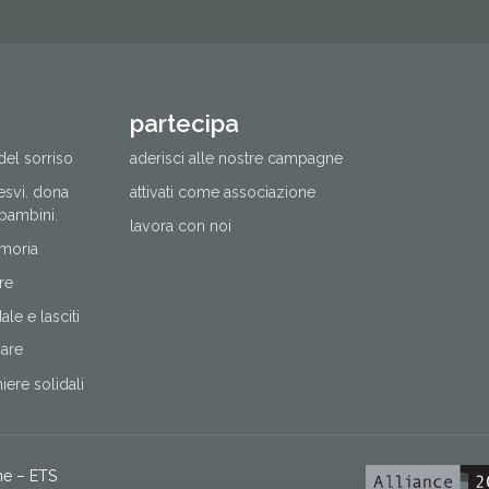
partecipa
del sorriso
aderisci alle nostre campagne
cesvi. dona
attivati come associazione
 bambini.
lavora con noi
moria
re
le e lasciti
nare
ere solidali
ne – ETS