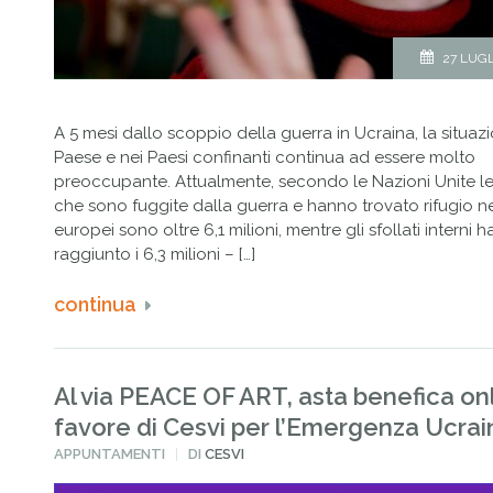
27 LUGL
A 5 mesi dallo scoppio della guerra in Ucraina, la situaz
Paese e nei Paesi confinanti continua ad essere molto
preoccupante. Attualmente, secondo le Nazioni Unite l
che sono fuggite dalla guerra e hanno trovato rifugio ne
europei sono oltre 6,1 milioni, mentre gli sfollati interni 
raggiunto i 6,3 milioni – […]
continua
Al via PEACE OF ART, asta benefica on
favore di Cesvi per l’Emergenza Ucrai
PUBBLICATO
APPUNTAMENTI
DI
CESVI
IN