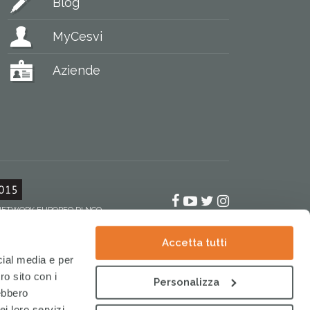
Blog
MyCesvi
Aziende
Facebook
YouTube
Twitter
Instagram
 NETWORK EUROPEO DI NGO
Accetta tutti
cial media e per
ro sito con i
Personalizza
rebbero
i loro servizi.