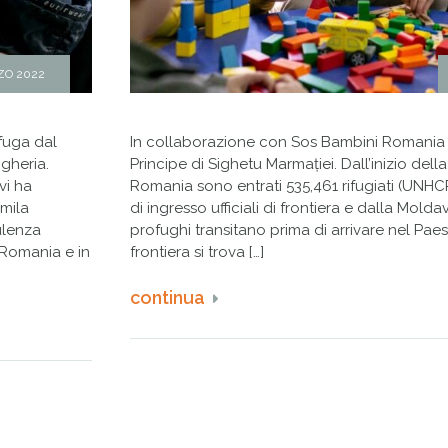
ZO 2022
 fuga dal
In collaborazione con Sos Bambini Romania 
ngheria.
Principe di Sighetu Marmației. Dall’inizio della
vi ha
Romania sono entrati 535,461 rifugiati (UNHCR)
0mila
di ingresso ufficiali di frontiera e dalla Molda
ulenza
profughi transitano prima di arrivare nel Paes
 Romania e in
frontiera si trova […]
continua