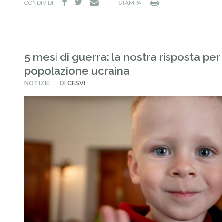
facebook
twitter
Stampa
e-
CONDIVIDI
STAMPA
mail
5 mesi di guerra: la nostra risposta per
popolazione ucraina
PUBBLICATO
NOTIZIE
DI
CESVI
IN