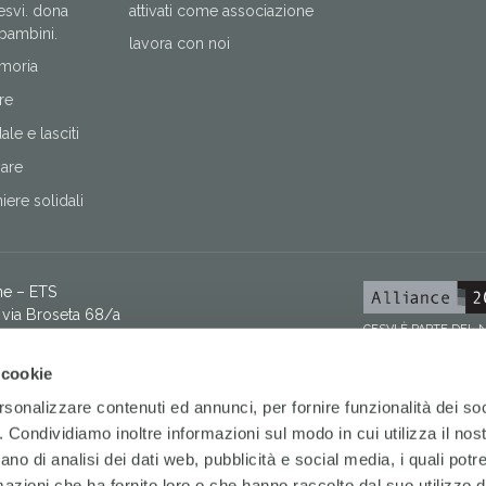
cesvi. dona
attivati come associazione
 bambini.
lavora con noi
moria
re
le e lasciti
nare
ere solidali
ne – ETS
via Broseta 68/a
CESVI È PARTE DEL
8058 – fax +39 035 260958 –
[email protected]
 9500 873 0160
 cookie
03069 09606 100000000060
I Fondazione ETS
rsonalizzare contenuti ed annunci, per fornire funzionalità dei so
 donatori via WhatsApp
o. Condividiamo inoltre informazioni sul modo in cui utilizza il nost
ano di analisi dei dati web, pubblicità e social media, i quali pot
azioni che ha fornito loro o che hanno raccolto dal suo utilizzo de