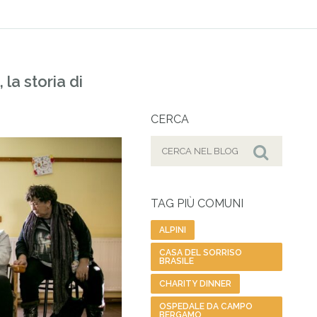
 la storia di
CERCA
Cerca
per:
Cerca
TAG PIÙ COMUNI
ALPINI
CASA DEL SORRISO
BRASILE
CHARITY DINNER
OSPEDALE DA CAMPO
BERGAMO