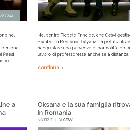
IO 2022
ione nel
Nel centro Piccolo Principe, che Cesvi gesti
Bambini in Romania, Tetyana ha potuto ritrova
e persone
riacquistare una parvenza di normalità torn
i Paesi
lavoro di professoressa anche se a distanza.
hanno
continua
line a
Oksana e la sua famiglia ritro
na
in Romania
PUBBLICATO
NOTIZIE
DI
CESVI
IN