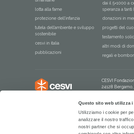
dai il 5×1000 a 
lotta alla fame
speranza a tanti
protezione dell’infanzia
donazioni in me
tutela dell’ambiente e sviluppo
progetti del cuo
sostenibile
testamento solida
cesvi in italia
altri modi di do
pubblicazioni
regali e bomboni
CESVI Fondazio
24128 Bergamo, 
tel. +39 035 205
Codice Fiscale:
Questo sito web utilizza i
IBAN: IT 49 H 
Intestatario:
CESV
Utilizziamo i cookie per pe
Servizio
analizzare il nostro traffic
nostri partner che si occup
combinarle con altre inform