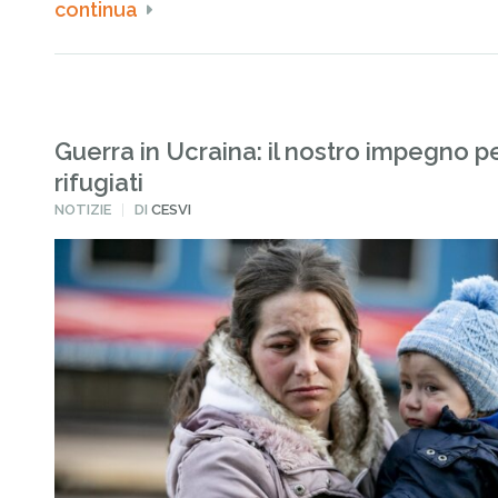
continua
Guerra in Ucraina: il nostro impegno pe
rifugiati
PUBBLICATO
NOTIZIE
DI
CESVI
IN