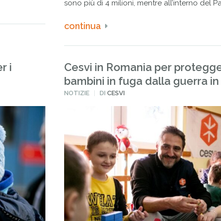
sono più di 4 milioni, mentre all’interno del P
continua
r i
Cesvi in Romania per protegge
bambini in fuga dalla guerra i
PUBBLICATO
NOTIZIE
DI
CESVI
IN