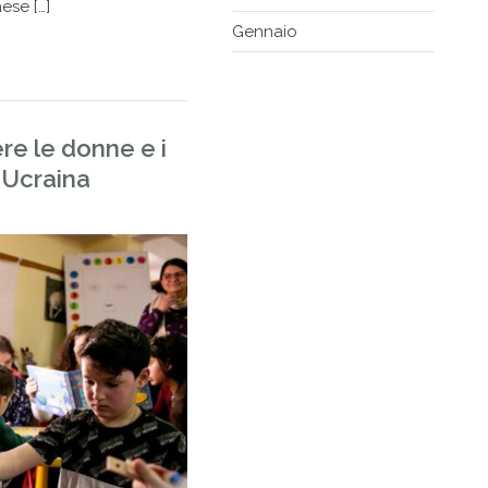
aese […]
Gennaio
re le donne e i
n Ucraina