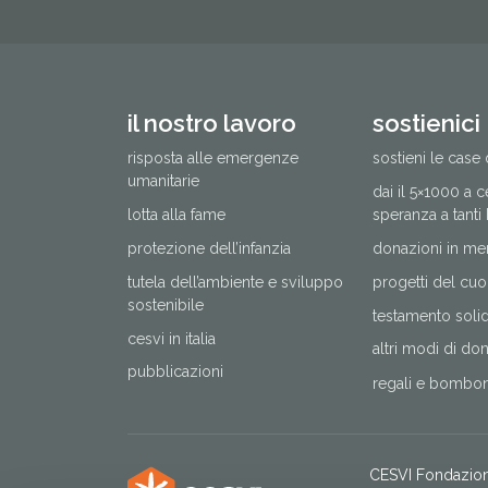
il nostro lavoro
sostienici
risposta alle emergenze
sostieni le case 
umanitarie
dai il 5×1000 a 
lotta alla fame
speranza a tanti
protezione dell’infanzia
donazioni in me
tutela dell’ambiente e sviluppo
progetti del cuo
sostenibile
testamento solida
cesvi in italia
altri modi di do
pubblicazioni
regali e bomboni
CESVI Fondazio