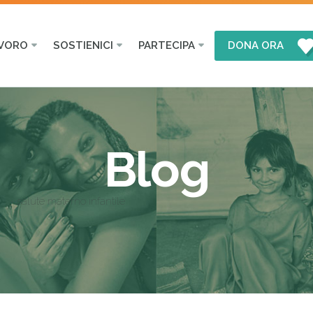
AVORO
SOSTIENICI
PARTECIPA
DONA ORA
Blog
salute materno infantile