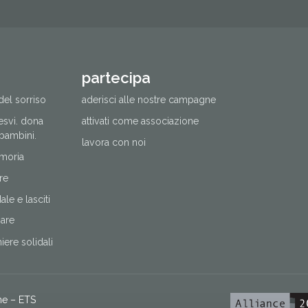
partecipa
del sorriso
aderisci alle nostre campagne
cesvi. dona
attivati come associazione
 bambini.
lavora con noi
moria
re
le e lasciti
nare
ere solidali
ne – ETS