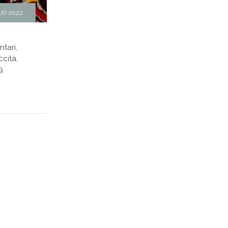
LIO 2022
tari,
cità,
9.