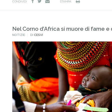
facebook
twitter
Stampa
e-
CONDIVIDI
STAMPA
mail
Nel Corno d’Africa si muore di fame e 
PUBBLICATO
NOTIZIE
DI
CESVI
IN